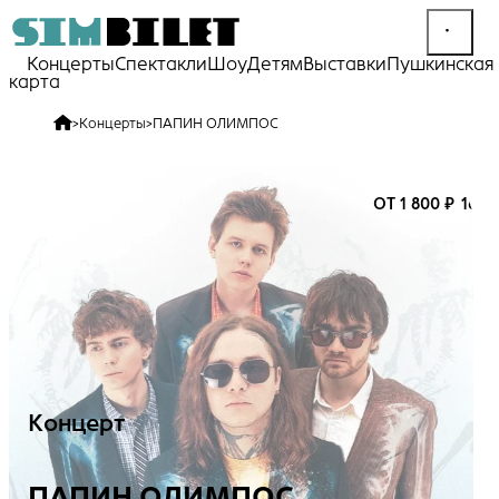
Концерты
Спектакли
Шоу
Детям
Выставки
Пушкинская
карта
>
Концерты
>
ПАПИН ОЛИМПОС
ОТ 1 800 ₽
16+
Концерт
ПАПИН ОЛИМПОС