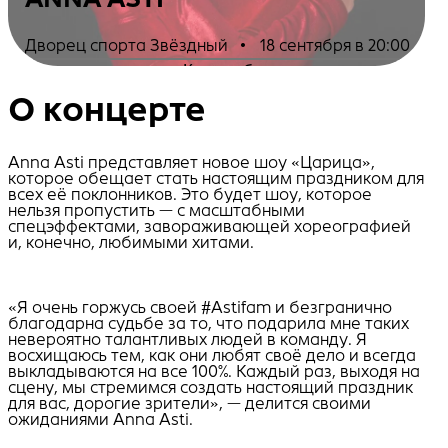
Дворец спорта Звёздный
•
18 сентября в 20:00
Купить билеты
О концерте
Anna Asti представляет новое шоу «Царица»,
которое обещает стать настоящим праздником для
всех её поклонников. Это будет шоу, которое
нельзя пропустить — с масштабными
спецэффектами, завораживающей хореографией
и, конечно, любимыми хитами.
«Я очень горжусь своей #Astifam и безгранично
благодарна судьбе за то, что подарила мне таких
невероятно талантливых людей в команду. Я
восхищаюсь тем, как они любят своё дело и всегда
выкладываются на все 100%. Каждый раз, выходя на
сцену, мы стремимся создать настоящий праздник
для вас, дорогие зрители», — делится своими
ожиданиями Anna Asti.