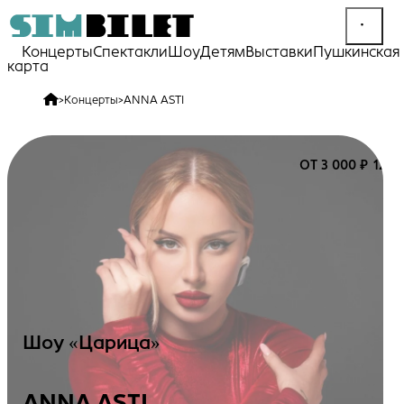
Концерты
Спектакли
Шоу
Детям
Выставки
Пушкинская
карта
>
Концерты
>
ANNA ASTI
ОТ 3 000 ₽
12+
Шоу «Царица»
ANNA ASTI