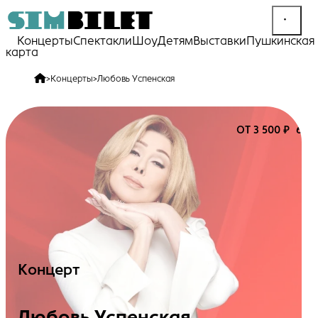
Концерты
Спектакли
Шоу
Детям
Выставки
Пушкинская
карта
>
Концерты
>
Любовь Успенская
ОТ 3 500 ₽
6+
Концерт
Любовь Успенская