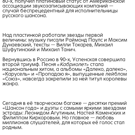
80-х, получил платиновый статус от Американской
ассоциации звукозаписывающих компаний —
случай беспрецедентный для исполнительницы
русского шансона.
Над пластинкой работали звезды первой
величины: музыку писали Раймонд Паулс и Максим
Дунаевский, тексты — Вилли Токарев, Михаил
Шуфутинский и Михаил Танич.
Вернувшись в Россию в 90-х, Успенская совершила
второй триумф. Песня
«Кабриолет»
стала
национальным хитом, а альбомы «Далеко, далеко»,
«Карусель» и «Пропадаю я», выпущенные лейблом
«Союз», навсегда закрепили за ней титул королевы
жанра.
Сегодня в её творческом багаже — десятки премий
«Шансон года» и дуэты с самыми яркими звездами
эстрады: Леонидом Агутиным, Настей Каменских и
Филиппом Киркоровым. Но главное — любовь
миллионов слушателей, для которых её голос стал
родным.