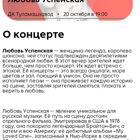
ДК Туламашзавод
•
20 октября в 19:00
Купить билеты
О концерте
Любовь Успенская
— женщина-легенда, королева
шансона, чей статус подтвержден десятилетиями
всенародной любви. В этот вечер зрителей ждет
больше, чем просто концерт. Их ждет встреча с
эпохой. Её концерты — это всегда аншлаги, море
цветов и зал, поющий в унисон. Она не просто
исполняет песни — она проживает каждую историю
на сцене, заставляя зрителей смеяться, плакать и
верить в любовь.
Любовь Успенская — явление уникальное для
русской музыки. Её путь на сцену достоин
отдельного фильма. Эмигрировав в США в 1978
году, она покорила легендарный Брайтон-Бич, а
затем и всю Америку: её дебютный альбом «My
Loved One», записанный в Нью-Йорке в середине