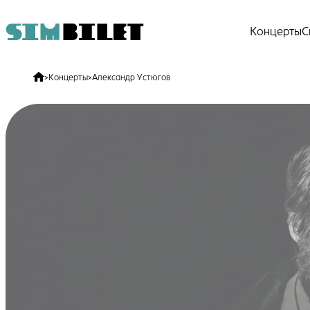
Концерты
С
>
Концерты
>
Александр Устюгов