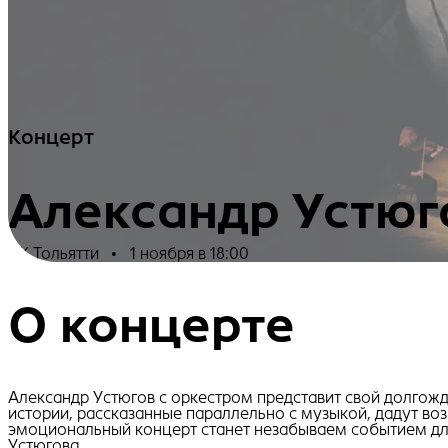
Концерт
Александр Устюг
ДК Тольятти
•
1 ноября в 18:00
О концерте
Александр Устюгов с оркестром представит свой долгож
истории, рассказанные параллельно с музыкой, дадут во
эмоциональный концерт станет незабываем событием дл
Устюгова.