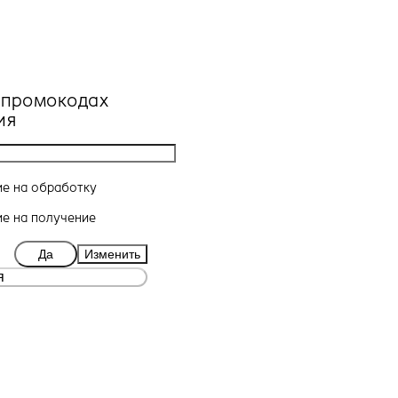
, промокодах
ия
ие
на обработку
ие
на получение
Да
Изменить
я