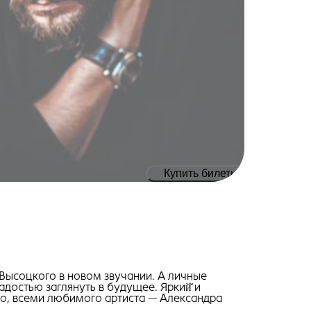
Купить билеты
 Высоцкого в новом звучании. А личные
достью заглянуть в будущее. Яркий̆ и
но, всеми любимого артиста — Александра