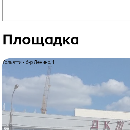
Площадка
Тольятти • б-р Ленина, 1