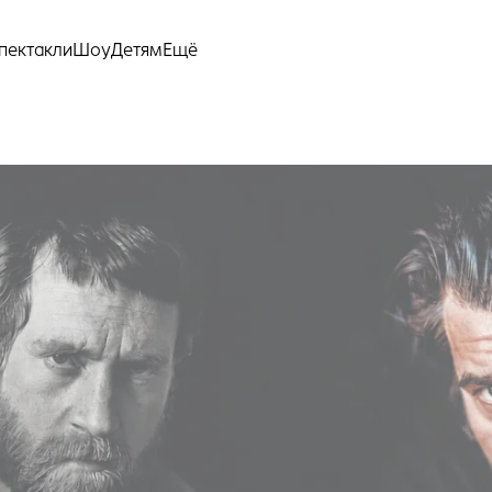
Ещё
пектакли
Шоу
Детям