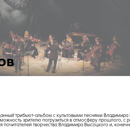
ов
данный̆ трибьют-альбом с культовыми песнями Владимира
зможность зрителю погрузиться в атмосферу прошлого, с ра
я почитателей творчества Владимира Высоцкого и, конеч