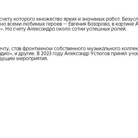
 счету которого множество ярких и значимых работ. Безусло
но всеми любимых героев — Евгения Базарова, в картине 
. На счету Александра около сотни успешных ролей.
ечту, став фронтменом собственного музыкального коллек
адио», и другие. В 2023 году Александр Устюгов принял у
ведущим мероприятия.