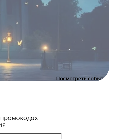
Посмотреть события
, промокодах
ия