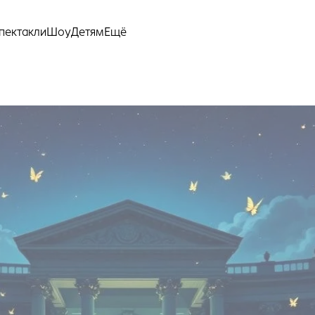
Ещё
пектакли
Шоу
Детям