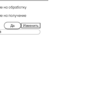
ие
на обработку
ие
на получение
Да
Изменить
я