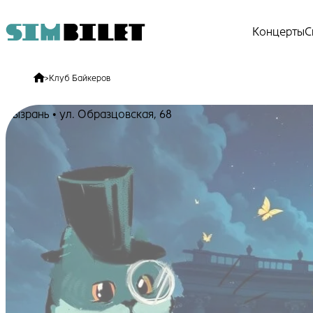
Концерты
С
>
Клуб Байкеров
Сызрань • ул. Образцовская, 68