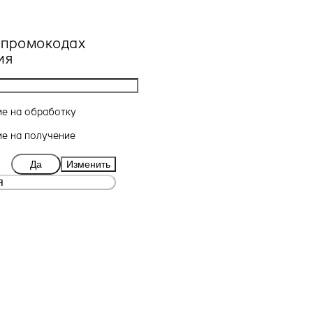
, промокодах
ия
ие
на обработку
ие
на получение
Да
Изменить
я