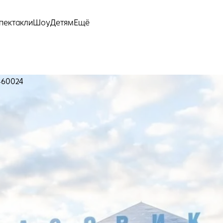
Ещё
пектакли
Шоу
Детям
460024