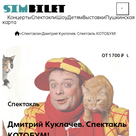
Концерты
Спектакли
Шоу
Детям
Выставки
Пушкинская
карта
>
Спектакли
>
Дмитрий Куклачев. Спектакль КОТОБУМ!
ОТ 1 700 ₽
0+
Спектакль
Дмитрий Куклачев. Спектакль
КОТОБУМ!