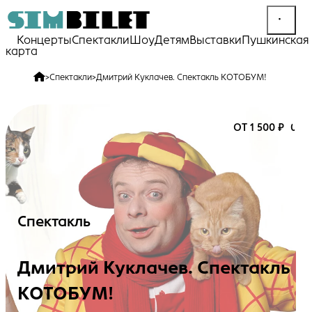
Концерты
Спектакли
Шоу
Детям
Выставки
Пушкинская
карта
>
Спектакли
>
Дмитрий Куклачев. Спектакль КОТОБУМ!
ОТ 1 500 ₽
0+
Спектакль
Дмитрий Куклачев. Спектакль
КОТОБУМ!