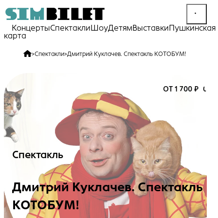
Концерты
Спектакли
Шоу
Детям
Выставки
Пушкинская
карта
>
Спектакли
>
Дмитрий Куклачев. Спектакль КОТОБУМ!
ОТ 1 700 ₽
0+
Спектакль
Дмитрий Куклачев. Спектакль
КОТОБУМ!