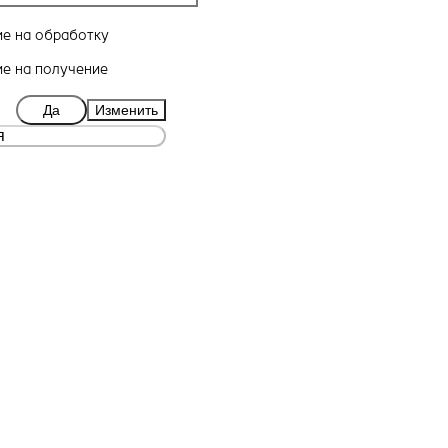
ие
на обработку
ие
на получение
Да
Изменить
я