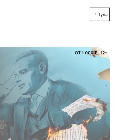
Тула
ОТ 1 000 ₽
12+