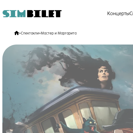
Концерты
С
>
Спектакли
>
Мастер и Маргарита