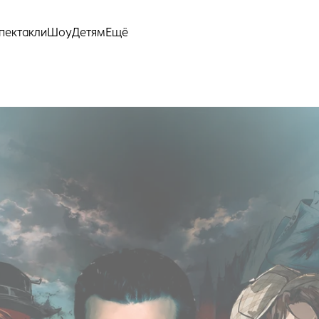
Ещё
пектакли
Шоу
Детям