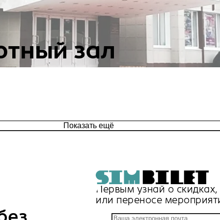
ртный зал
Показать ещё
Первым узнай о скидках
или переносе мероприят
без