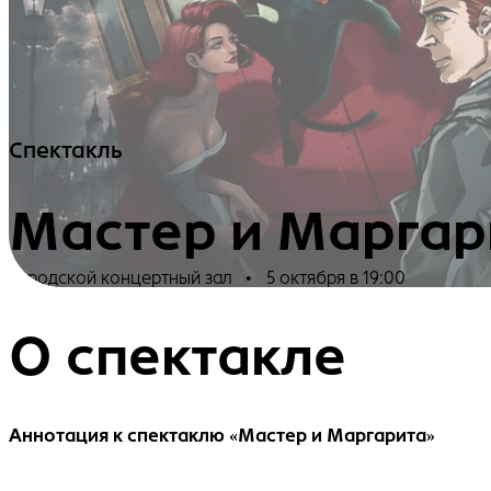
Спектакль
Мастер и Маргар
Городской концертный зал
•
5 октября в 19:00
О спектакле
Аннотация к спектаклю «Мастер и Маргарита»
ㅤ