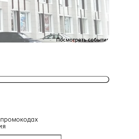
Посмотреть события
, промокодах
ия