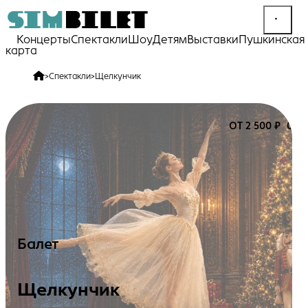
Концерты
Спектакли
Шоу
Детям
Выставки
Пушкинская
карта
>
Спектакли
>
Щелкунчик
ОТ 2 500 ₽
0+
Балет
Щелкунчик