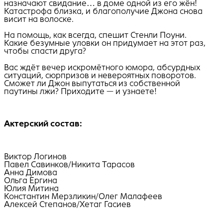
назначают свидание… в доме одной из его жён!
Катастрофа близка, и благополучие Джона снова
висит на волоске.
На помощь, как всегда, спешит Стенли Поуни.
Какие безумные уловки он придумает на этот раз,
чтобы спасти друга?
Вас ждёт вечер искромётного юмора, абсурдных
ситуаций, сюрпризов и невероятных поворотов.
Сможет ли Джон выпутаться из собственной
паутины лжи? Приходите — и узнаете!
Актерский состав:
Виктор Логинов
Павел Савинков/Никита Тарасов
Анна Димова
Ольга Ергина
Юлия Митина
Константин Мерзликин/Олег Малафеев
Алексей Степанов/Хетаг Гасиев