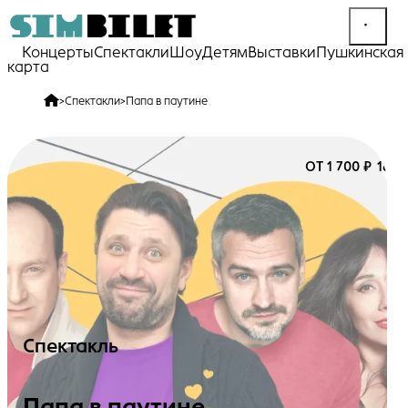
Концерты
Спектакли
Шоу
Детям
Выставки
Пушкинская
карта
>
Спектакли
>
Папа в паутине
ОТ 1 700 ₽
18+
Спектакль
Папа в паутине