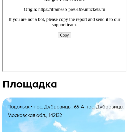
Площадка
Подольск • пос. Дубровицы, 65-А пос, Дубровицы,
Московская обл., 142132