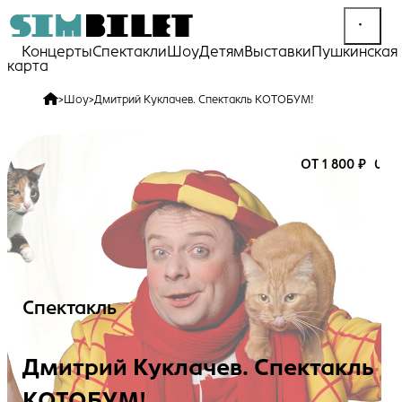
Концерты
Спектакли
Шоу
Детям
Выставки
Пушкинская
карта
>
Шоу
>
Дмитрий Куклачев. Спектакль КОТОБУМ!
ОТ 1 800 ₽
0+
Спектакль
Дмитрий Куклачев. Спектакль
КОТОБУМ!