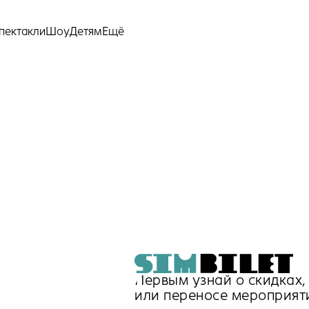
Ещё
пектакли
Шоу
Детям
Первым узнай о скидках
или переносе мероприят