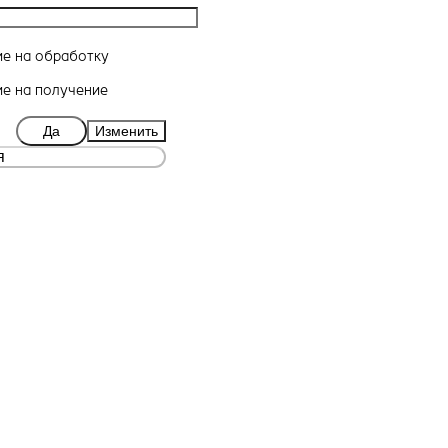
ие
на обработку
ие
на получение
Да
Изменить
я