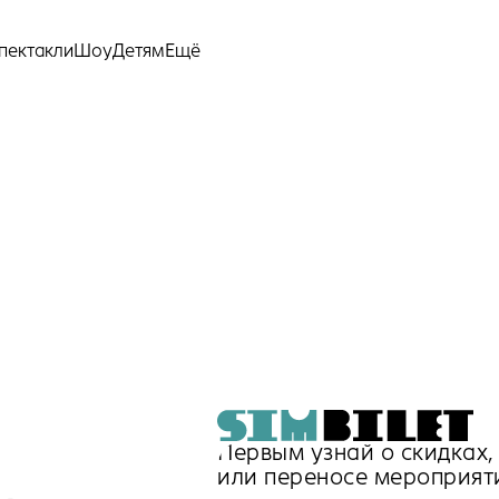
Ещё
пектакли
Шоу
Детям
Первым узнай о скидках
или переносе мероприят