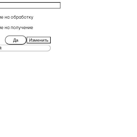
ие
на обработку
ие
на получение
Да
Изменить
я