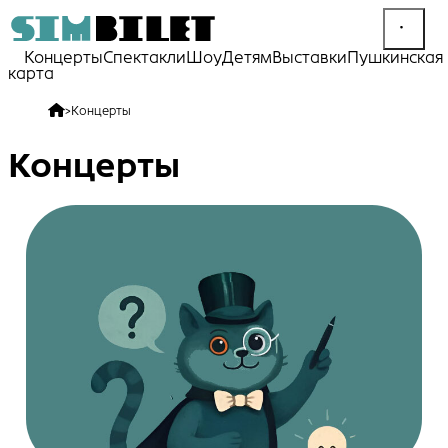
Концерты
Спектакли
Шоу
Детям
Выставки
Пушкинская
карта
>
Концерты
Концерты