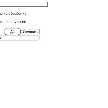
ие
на обработку
ие
на получение
Да
Изменить
я