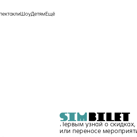
Ещё
пектакли
Шоу
Детям
Первым узнай о скидках
или переносе мероприят