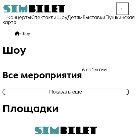
Концерты
Спектакли
Шоу
Детям
Выставки
Пушкинская
карта
>
Шоу
Шоу
6 событий
Все мероприятия
Показать ещё
Площадки