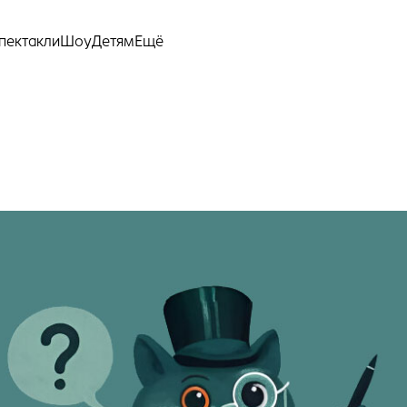
Ещё
пектакли
Шоу
Детям