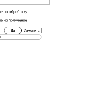
ие
на обработку
ие
на получение
Да
Изменить
я