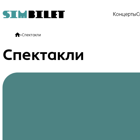
Концерты
С
>
Спектакли
Спектакли