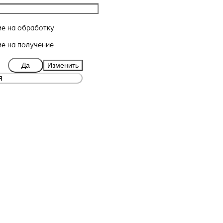
ие
на обработку
ие
на получение
Да
Изменить
я