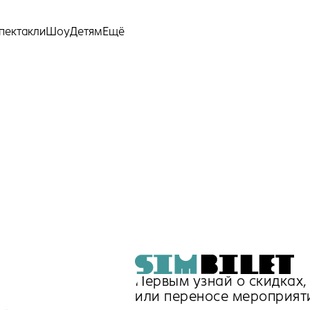
Ещё
пектакли
Шоу
Детям
Первым узнай о скидках
или переносе мероприят