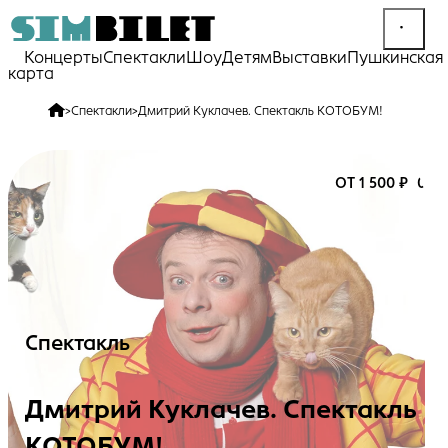
Концерты
Спектакли
Шоу
Детям
Выставки
Пушкинская
карта
>
Спектакли
>
Дмитрий Куклачев. Спектакль КОТОБУМ!
ОТ 1 500 ₽
0+
Спектакль
Дмитрий Куклачев. Спектакль
КОТОБУМ!