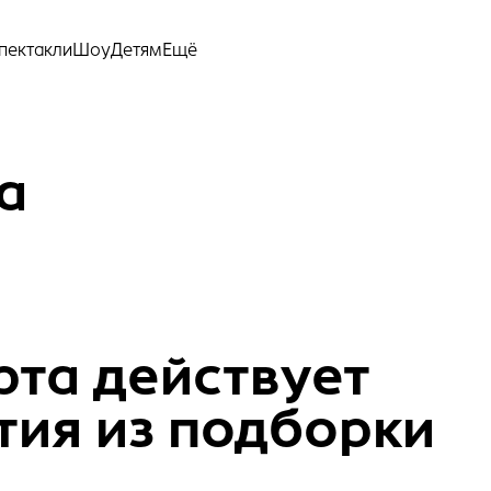
Ещё
пектакли
Шоу
Детям
а
рта действует
тия из подборки