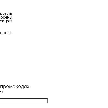
ретать
брены
ак раз
еатры,
, промокодах
ия