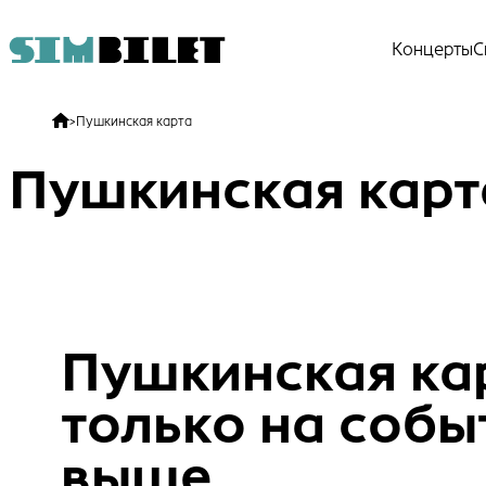
Концерты
С
>
Пушкинская карта
Пушкинская карт
Пушкинская ка
только на собы
выше