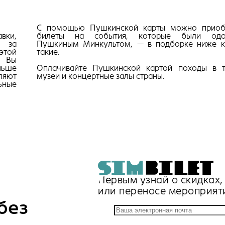
С помощью Пушкинской карты можно приоб
вки,
билеты на события, которые были одо
я за
Пушкиным Минкультом, — в подборке ниже к
этой
такие.
. Вы
ньше
Оплачивайте Пушкинской картой походы в т
сляют
музеи и концертные залы страны.
ьные
Первым узнай о скидках
или переносе мероприят
без