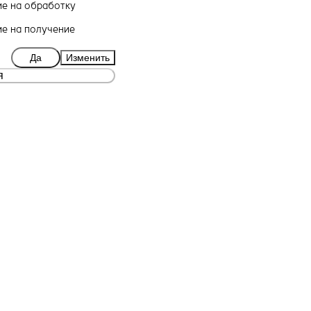
ие
на обработку
ие
на получение
Да
Изменить
я