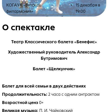
КОГАУК «Вятская
•
15 декабря в
филармония»
19:00
Купить билеты
О спектакле
Театр Классического балета «Бенефис»
Художественный руководитель Александр
Бутримович
Балет «Щелкунчик»
Балет для всей семьи в двух действиях
Продолжительность:
2 часа с одним антрактом
Возрастной ценз
0+
Великая музыка:
П. И. Чайковский