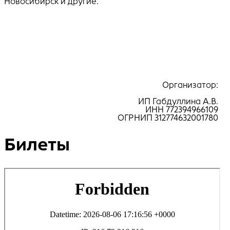
Новосибирск и другие.
ㅤ
Организатор:
ИП Габдуллина А.В.
ИНН 772394966109
ОГРНИП 312774632001780
Билеты