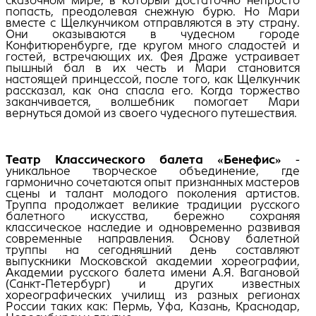
сказочном мире, в который достаточно непросто
попасть, преодолевая снежную бурю. Но Мари
вместе с Щелкунчиком отправляются в эту страну.
Они оказываются в чудесном городе
Конфитюренбурге, где кругом много сладостей и
гостей, встречающих их. Фея Драже устраивает
пышный бал в их честь и Мари становится
настоящей принцессой, после того, как Щелкунчик
рассказал, как она спасла его. Когда торжество
заканчивается, волшебник помогает Мари
вернуться домой из своего чудесного путешествия.
ㅤ
Театр Классического балета «Бенефис»
-
уникальное творческое объединение, где
гармонично сочетаются опыт признанных мастеров
сцены и талант молодого поколения артистов.
Труппа продолжает великие традиции русского
балетного искусства, бережно сохраняя
классическое наследие и одновременно развивая
современные направления. Основу балетной
труппы на сегодняшний день составляют
выпускники Московской академии хореографии,
Академии русского балета имени А.Я. Вагановой
(Санкт-Петербург) и других известных
хореографических училищ из разных регионах
России таких как: Пермь, Уфа, Казань, Краснодар,