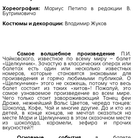
Хореография:
Мариус Петипа в редакции В.
Бутримовича
Костюмы и декорации:
Владимир Жуков
Самое волшебное произведение
П.И.
Чайковского, известное по всему миру – балет
«Щелкунчик». Зачастую в классических операх или
балетах есть один или несколько известных
номеров, которые становятся знаковыми для
произведения и горячо любимыми публикой. О
«Щелкунчике» этого не скажешь, потому что весь
балет состоит из таких «хитов»! Пожалуй, это
самое узнаваемое произведение во всем мире.
Чего только стоит завораживающий Танец феи
Драже, нежнейший Вальс Цветов, череда танцев:
Шоколад, Кофе, Чай и многие другие. Да и кто из
детей, в конце концов, не мечтал оказаться на
месте Мари и Щелкунчика в этом сказочном месте
из шоколада, карамели, зефира и прочих
вкусностей?!
Основные события
в балете