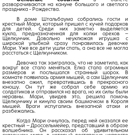
разворачиваются на кануне большого и светлого
праздника - Рождества.
В доме Штальбаума собрались гости и
крестный Мари, который пришел с кучей подарков
для детей. Среди них заметно выделяется
кукла, предназначенная для колки орехов –
Щелкунчик. Довольно неуклюжая игрушка с
широкой улыбкой сразу понравилась девочке
Мари. Уже все дети ушли спать, а она все не могла
расстаться с Щелкунчиком.
Девочка так заигралась, что не заметила, как
вокруг все стало меняться. Елка стала огромных
размеров и послышался странный шорох. В
комнате появилась армия мышей, а сам Щелкунчик
внезапно ожил, превратившись в прекрасного
юношу. Он тут же собрал себе армию из
солдатиков и отправился на врага, но их силы были
неравны. Мари, увидев это, решила помочь
Щелкунчику и кинула своим башмачком в Короля
мышей. Враги испугались внезапной атаки и
разбежались.
Когда Мари очнулась, перед ней оказался ее
крестный – Дроссельмейер, представший в образе
волшебника. Он рассказал об удивительном