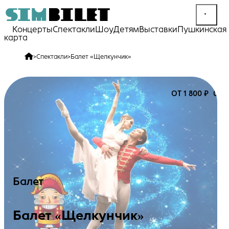
Концерты
Спектакли
Шоу
Детям
Выставки
Пушкинская
карта
>
Спектакли
>
Балет «‎Щелкунчик»‎
ОТ 1 800 ₽
0+
Балет
Балет «‎Щелкунчик»‎