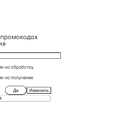
, промокодах
ия
ие
на обработку
ие
на получение
Да
Изменить
я