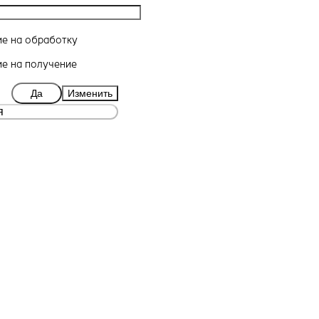
ие
на обработку
ие
на получение
Да
Изменить
я