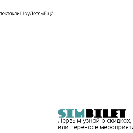
Ещё
пектакли
Шоу
Детям
Первым узнай о скидках
или переносе мероприят