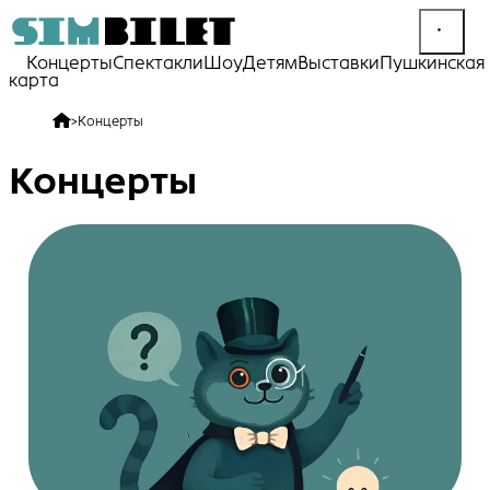
Концерты
Спектакли
Шоу
Детям
Выставки
Пушкинская
карта
>
Концерты
Концерты