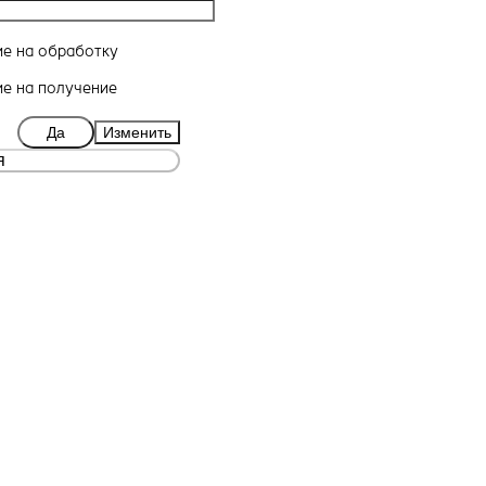
ие
на обработку
ие
на получение
Да
Изменить
я