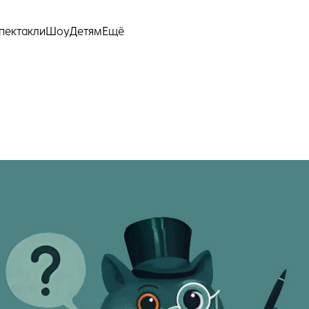
Ещё
пектакли
Шоу
Детям