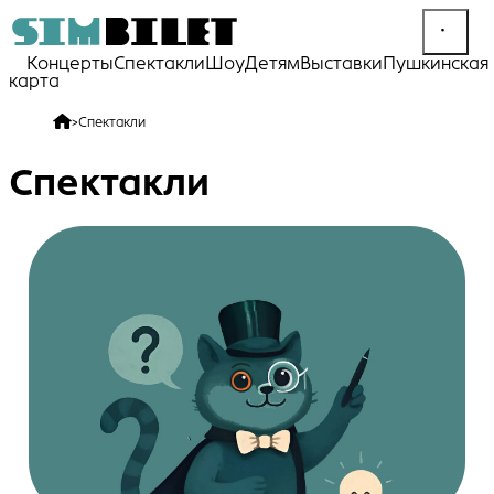
Концерты
Спектакли
Шоу
Детям
Выставки
Пушкинская
карта
>
Спектакли
Спектакли