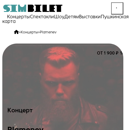
Концерты
Спектакли
Шоу
Детям
Выставки
Пушкинская
карта
>
Концерты
>
Plamenev
ОТ 1 900 ₽
16+
Концерт
Plamenev