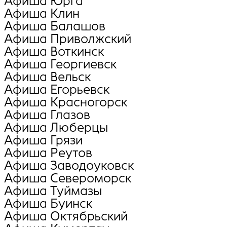
Афиша Юрга
Афиша Клин
Афиша Балашов
Афиша Приволжский
Афиша Воткинск
Афиша Георгиевск
Афиша Вельск
Афиша Егорьевск
Афиша Красногорск
Афиша Глазов
Афиша Люберцы
Афиша Грязи
Афиша Реутов
Афиша Заводоуковск
Афиша Североморск
Афиша Туймазы
Афиша Буинск
Афиша Октябрьский