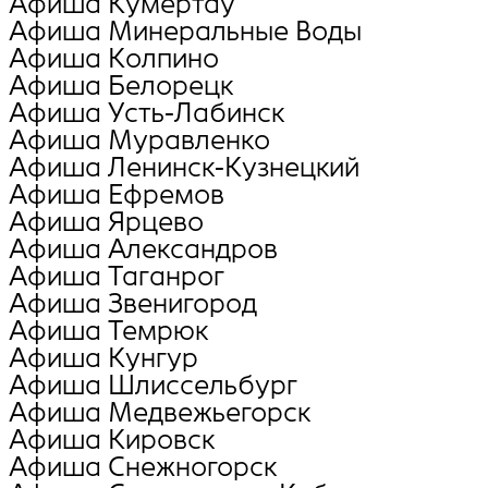
Афиша Кумертау
Афиша Минеральные Воды
Афиша Колпино
Афиша Белорецк
Афиша Усть-Лабинск
Афиша Муравленко
Афиша Ленинск-Кузнецкий
Афиша Ефремов
Афиша Ярцево
Афиша Александров
Афиша Таганрог
Афиша Звенигород
Афиша Темрюк
Афиша Кунгур
Афиша Шлиссельбург
Афиша Медвежьегорск
Афиша Кировск
Афиша Снежногорск