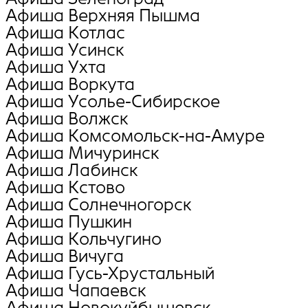
Афиша Верхняя Пышма
Афиша Котлас
Афиша Усинск
Афиша Ухта
Афиша Воркута
Афиша Усолье-Сибирское
Афиша Волжск
Афиша Комсомольск-на-Амуре
Афиша Мичуринск
Афиша Лабинск
Афиша Кстово
Афиша Солнечногорск
Афиша Пушкин
Афиша Кольчугино
Афиша Вичуга
Афиша Гусь-Хрустальный
Афиша Чапаевск
Афиша Новокуйбышевск