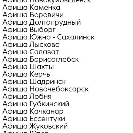
Афиша Каменка
Афиша Боровичи
Афиша Долгопрудный
Афиша Выборг
Афиша Южно - Сахалинск
Афиша Лысково
Афиша Салават
Афиша Борисоглебск
Афиша Шахты
Афиша Керчь
Афиша Шадринск
Афиша Новочебоксарск
Афиша Лобня
Афиша Губкинский
Афиша Качканар
Афиша Ессентуки
Афиша Жуковский