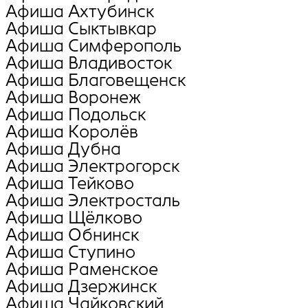
Афиша Ахтубинск
Афиша Сыктывкар
Афиша Симферополь
Афиша Владивосток
Афиша Благовещенск
Афиша Воронеж
Афиша Подольск
Афиша Королёв
Афиша Дубна
Афиша Электрогорск
Афиша Тейково
Афиша Электросталь
Афиша Щёлково
Афиша Обнинск
Афиша Ступино
Афиша Раменское
Афиша Дзержинск
Афиша Чайковский