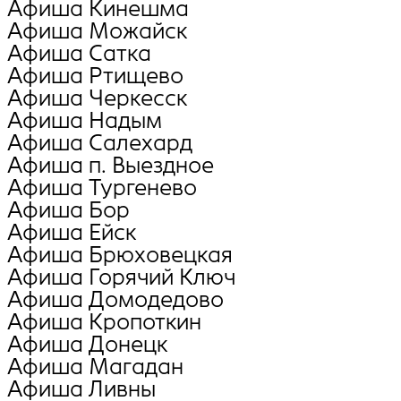
Афиша Кинешма
Афиша Можайск
Афиша Сатка
Афиша Ртищево
Афиша Черкесск
Афиша Надым
Афиша Салехард
Афиша п. Выездное
Афиша Тургенево
Афиша Бор
Афиша Ейск
Афиша Брюховецкая
Афиша Горячий Ключ
Афиша Домодедово
Афиша Кропоткин
Афиша Донецк
Афиша Магадан
Афиша Ливны