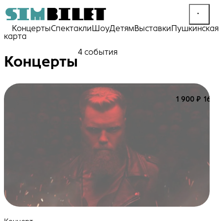
Концерты
Спектакли
Шоу
Детям
Выставки
Пушкинская
карта
4 события
Концерты
1 900 ₽
16+