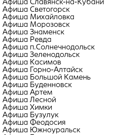
Афиша Славянск-на-Кубани
Афиша Светогорск
Афиша Михайловка
Афиша Морозовск
Афиша Знаменск
Афиша Ревда
Афиша п.Солнечнодольск
Афиша Зеленодольск
Афиша Касимов
Афиша Горно-Алтайск
Афиша Большой Камень
Афиша Буденновск
Афиша Артем
Афиша Лесной
Афиша Химки
Афиша Бузулук
Афиша Феодосия
Афиша Южноуральск