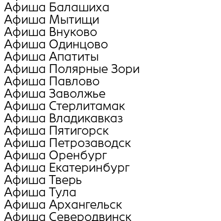
Афиша Балашиха
Афиша Мытищи
Афиша Внуково
Афиша Oдинцово
Афиша Апатиты
Афиша Полярные Зори
Афиша Павлово
Афиша Заволжье
Афиша Стерлитамак
Афиша Владикавказ
Афиша Пятигорск
Афиша Петрозаводск
Афиша Оренбург
Афиша Екатеринбург
Афиша Тверь
Афиша Тула
Афиша Архангельск
Афиша Северодвинск