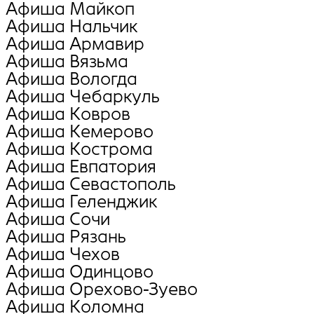
Афиша Майкоп
Афиша Нальчик
Афиша Армавир
Афиша Вязьма
Афиша Вологда
Афиша Чебаркуль
Афиша Ковров
Афиша Кемерово
Афиша Кострома
Афиша Евпатория
Афиша Севастополь
Афиша Геленджик
Афиша Сочи
Афиша Рязань
Афиша Чехов
Афиша Одинцово
Афиша Орехово-Зуево
Афиша Коломна