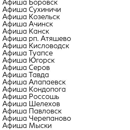
Афиша Боровск
Афиша Сухиничи
Афиша Козельск
Афиша Ачинск
Афиша Канск
Афиша рп. Атяшево
Афиша Кисловодск
Афиша Туапсе
Афиша Югорск
Афиша Серов
Афиша Тавда
Афиша Алапаевск
Афиша Кондопога
Афиша Россошь
Афиша Шелехов
Афиша Павловск
Афиша Черепаново
Афиша Мыски