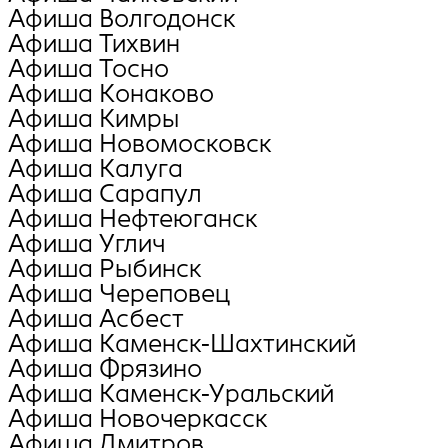
Афиша Волгодонск
Афиша Тихвин
Афиша Тосно
Афиша Конаково
Афиша Кимры
Афиша Новомосковск
Афиша Калуга
Афиша Сарапул
Афиша Нефтеюганск
Афиша Углич
Афиша Рыбинск
Афиша Череповец
Афиша Асбест
Афиша Каменск-Шахтинский
Афиша Фрязино
Афиша Каменск-Уральский
Афиша Новочеркасск
Афиша Дмитров