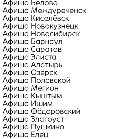
Афиша Белово
Афиша Междуреченск
Афиша Киселёвск
Афиша Новокузнецк
Афиша Новосибирск
Афиша Барнаул
Афиша Саратов
Афиша Элиста
Афиша Алатырь
Афиша Озёрск
Афиша Полевской
Афиша Мегион
Афиша Кыштым
Афиша Ишим
Афиша Фёдоровский
Афиша Златоуст
Афиша Пушкино
Афиша Елец