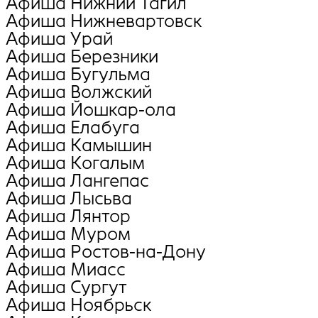
Афиша Нижний Тагил
Афиша Нижневартовск
Афиша Урай
Афиша Березники
Афиша Бугульма
Афиша Волжский
Афиша Йошкар-ола
Афиша Елабуга
Афиша Камышин
Афиша Когалым
Афиша Лангепас
Афиша Лысьва
Афиша Лянтор
Афиша Муром
Афиша Ростов-на-Дону
Афиша Миасс
Афиша Сургут
Афиша Ноябрьск