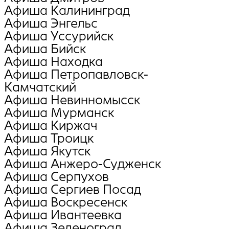
Афиша Калининград
Афиша Энгельс
Афиша Уссурийск
Афиша Бийск
Афиша Находка
Афиша Петропавловск-
Камчатский
Афиша Невинномысск
Афиша Мурманск
Афиша Киржач
Афиша Троицк
Афиша Якутск
Афиша Анжеро-Судженск
Афиша Серпухов
Афиша Сергиев Посад
Афиша Воскресенск
Афиша Ивантеевка
Афиша Зеленоград