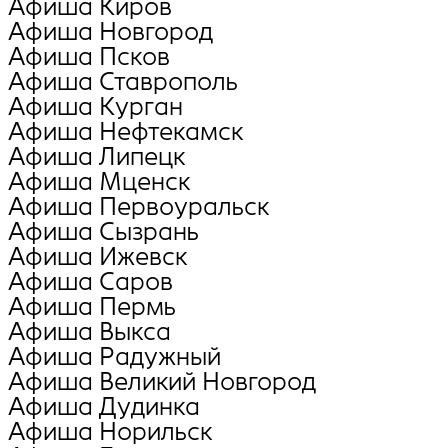
Афиша Киров
Афиша Новгород
Афиша Псков
Афиша Ставрополь
Афиша Курган
Афиша Нефтекамск
Афиша Липецк
Афиша Мценск
Афиша Первоуральск
Афиша Сызрань
Афиша Ижевск
Афиша Саров
Афиша Пермь
Афиша Выкса
Афиша Радужный
Афиша Великий Новгород
Афиша Дудинка
Афиша Норильск