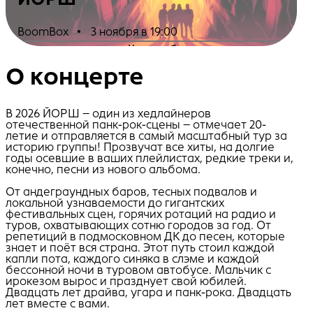
BoomBox
•
3 ноября в 19:00
Купить билеты
О концерте
В 2026 ЙОРШ – один из хедлайнеров
отечественной панк-рок-сцены – отмечает 20-
летие и отправляется в самый масштабный тур за
историю группы! Прозвучат все хиты, на долгие
годы осевшие в ваших плейлистах, редкие треки и,
конечно, песни из нового альбома.
От андеграундных баров, тесных подвалов и
локальной узнаваемости до гигантских
фестивальных сцен, горячих ротаций на радио и
туров, охватывающих сотню городов за год. От
репетиций в подмосковном ДК до песен, которые
знает и поёт вся страна. Этот путь стоил каждой
капли пота, каждого синяка в слэме и каждой
бессонной ночи в туровом автобусе. Мальчик с
ирокезом вырос и празднует свой юбилей.
Двадцать лет драйва, угара и панк-рока. Двадцать
лет вместе с вами.