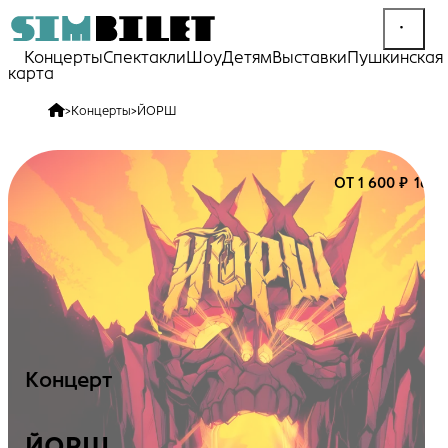
Концерты
Спектакли
Шоу
Детям
Выставки
Пушкинская
карта
>
Концерты
>
ЙОРШ
ОТ 1 600 ₽
16+
Концерт
ЙОРШ