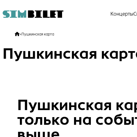
Концерты
С
>
Пушкинская карта
Пушкинская карт
Пушкинская ка
только на собы
выше