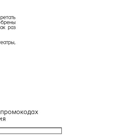
ретать
брены
ак раз
еатры,
, промокодах
ия