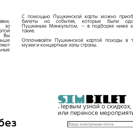
С помощью Пушкинской карты можно приоб
вки,
билеты на события, которые были одо
я за
Пушкиным Минкультом, — в подборке ниже к
этой
такие.
. Вы
ньше
Оплачивайте Пушкинской картой походы в т
сляют
музеи и концертные залы страны.
ьные
Первым узнай о скидках
или переносе мероприят
без