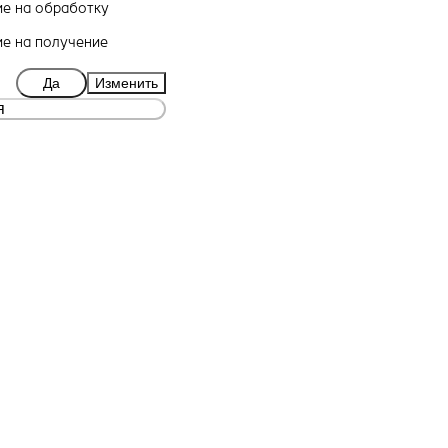
ие
на обработку
ие
на получение
Да
Изменить
я