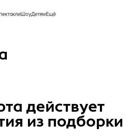
Ещё
пектакли
Шоу
Детям
а
рта действует
тия из подборки