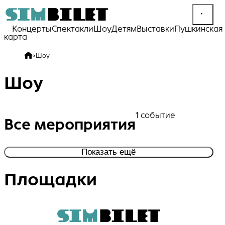
Концерты
Спектакли
Шоу
Детям
Выставки
Пушкинская
карта
>
Шоу
Шоу
1 событие
Все мероприятия
Показать ещё
Площадки