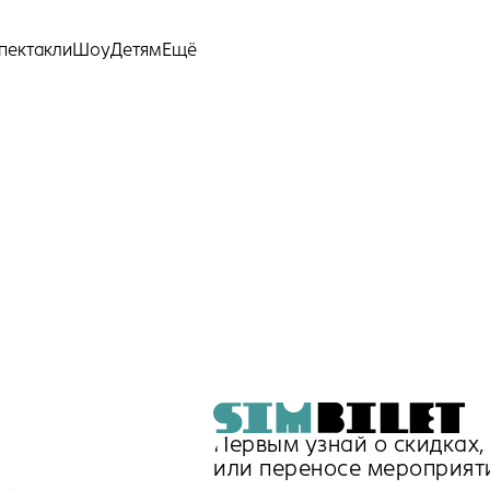
Ещё
пектакли
Шоу
Детям
Первым узнай о скидках
или переносе мероприят