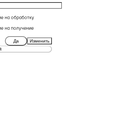
ие
на обработку
ие
на получение
Да
Изменить
я