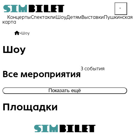
Концерты
Спектакли
Шоу
Детям
Выставки
Пушкинская
карта
>
Шоу
Шоу
3 события
Все мероприятия
Показать ещё
Площадки