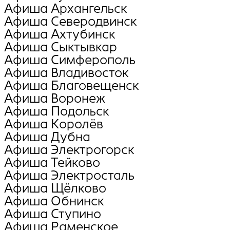
Афиша Архангельск
Афиша Северодвинск
Афиша Ахтубинск
Афиша Сыктывкар
Афиша Симферополь
Афиша Владивосток
Афиша Благовещенск
Афиша Воронеж
Афиша Подольск
Афиша Королёв
Афиша Дубна
Афиша Электрогорск
Афиша Тейково
Афиша Электросталь
Афиша Щёлково
Афиша Обнинск
Афиша Ступино
Афиша Раменское