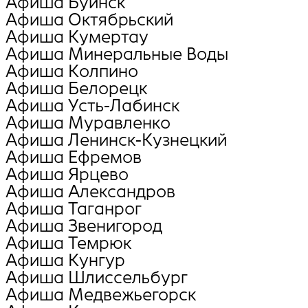
Афиша Буинск
Афиша Октябрьский
Афиша Кумертау
Афиша Минеральные Воды
Афиша Колпино
Афиша Белорецк
Афиша Усть-Лабинск
Афиша Муравленко
Афиша Ленинск-Кузнецкий
Афиша Ефремов
Афиша Ярцево
Афиша Александров
Афиша Таганрог
Афиша Звенигород
Афиша Темрюк
Афиша Кунгур
Афиша Шлиссельбург
Афиша Медвежьегорск