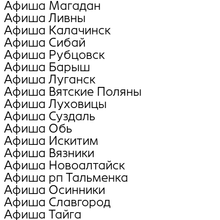
Афиша Магадан
Афиша Ливны
Афиша Калачинск
Афиша Сибай
Афиша Рубцовск
Афиша Барыш
Афиша Луганск
Афиша Вятские Поляны
Афиша Луховицы
Афиша Суздаль
Афиша Обь
Афиша Искитим
Афиша Вязники
Афиша Новоалтайск
Афиша рп Тальменка
Афиша Осинники
Афиша Славгород
Афиша Тайга