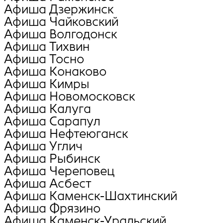
Афиша Дзержинск
Афиша Чайковский
Афиша Волгодонск
Афиша Тихвин
Афиша Тосно
Афиша Конаково
Афиша Кимры
Афиша Новомосковск
Афиша Калуга
Афиша Сарапул
Афиша Нефтеюганск
Афиша Углич
Афиша Рыбинск
Афиша Череповец
Афиша Асбест
Афиша Каменск-Шахтинский
Афиша Фрязино
Афиша Каменск-Уральский