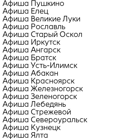
Афиша Пушкино
Афиша Елец
Афиша Великие Луки
Афиша Рославль
Афиша Старый Оскол
Афиша Иркутск
Афиша Ангарск
Афиша Братск
Афиша Усть-Илимск
Афиша Абакан
Афиша Красноярск
Афиша Железногорск
Афиша Зеленогорск
Афиша Лебедянь
Афиша Стрежевой
Афиша Североуральск
Афиша Кузнецк
Афиша Ялта