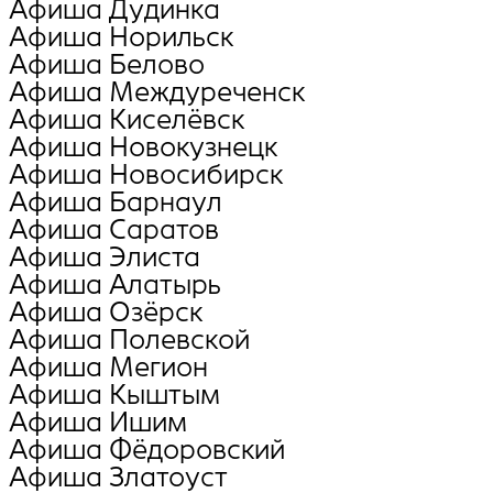
Афиша Дудинка
Афиша Норильск
Афиша Белово
Афиша Междуреченск
Афиша Киселёвск
Афиша Новокузнецк
Афиша Новосибирск
Афиша Барнаул
Афиша Саратов
Афиша Элиста
Афиша Алатырь
Афиша Озёрск
Афиша Полевской
Афиша Мегион
Афиша Кыштым
Афиша Ишим
Афиша Фёдоровский
Афиша Златоуст