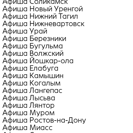
Афиша Соликамск
Афиша Новый Уренгой
Афиша Нижний Тагил
Афиша Нижневартовск
Афиша Урай
Афиша Березники
Афиша Бугульма
Афиша Волжский
Афиша Йошкар-ола
Афиша Елабуга
Афиша Камышин
Афиша Когалым
Афиша Лангепас
Афиша Лысьва
Афиша Лянтор
Афиша Муром
Афиша Ростов-на-Дону
Афиша Миасс