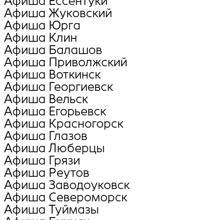
Афиша Ессентуки
Афиша Жуковский
Афиша Юрга
Афиша Клин
Афиша Балашов
Афиша Приволжский
Афиша Воткинск
Афиша Георгиевск
Афиша Вельск
Афиша Егорьевск
Афиша Красногорск
Афиша Глазов
Афиша Люберцы
Афиша Грязи
Афиша Реутов
Афиша Заводоуковск
Афиша Североморск
Афиша Туймазы