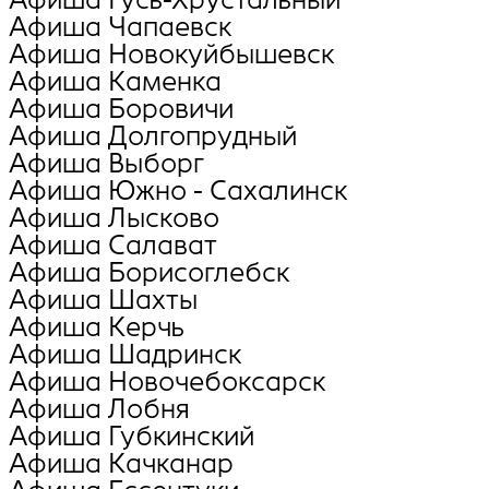
Афиша Чапаевск
Афиша Новокуйбышевск
Афиша Каменка
Афиша Боровичи
Афиша Долгопрудный
Афиша Выборг
Афиша Южно - Сахалинск
Афиша Лысково
Афиша Салават
Афиша Борисоглебск
Афиша Шахты
Афиша Керчь
Афиша Шадринск
Афиша Новочебоксарск
Афиша Лобня
Афиша Губкинский
Афиша Качканар