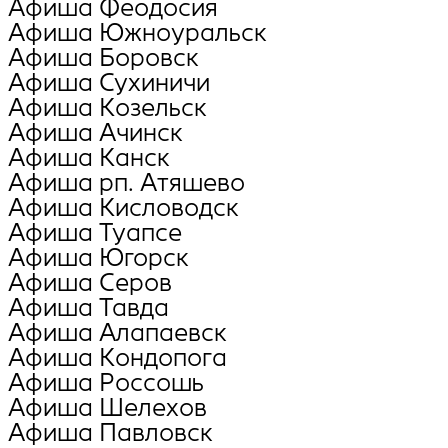
Афиша Феодосия
Афиша Южноуральск
Афиша Боровск
Афиша Сухиничи
Афиша Козельск
Афиша Ачинск
Афиша Канск
Афиша рп. Атяшево
Афиша Кисловодск
Афиша Туапсе
Афиша Югорск
Афиша Серов
Афиша Тавда
Афиша Алапаевск
Афиша Кондопога
Афиша Россошь
Афиша Шелехов
Афиша Павловск