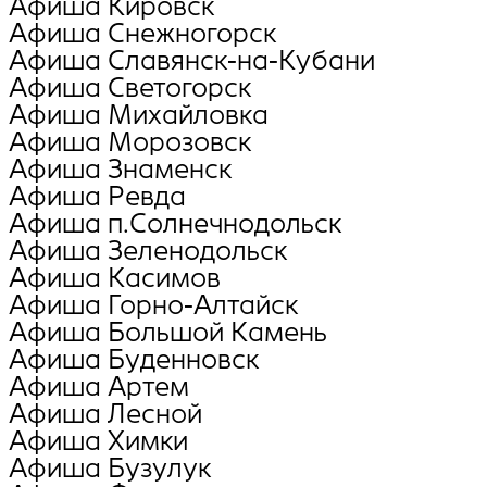
Афиша Кировск
Афиша Снежногорск
Афиша Славянск-на-Кубани
Афиша Светогорск
Афиша Михайловка
Афиша Морозовск
Афиша Знаменск
Афиша Ревда
Афиша п.Солнечнодольск
Афиша Зеленодольск
Афиша Касимов
Афиша Горно-Алтайск
Афиша Большой Камень
Афиша Буденновск
Афиша Артем
Афиша Лесной
Афиша Химки
Афиша Бузулук