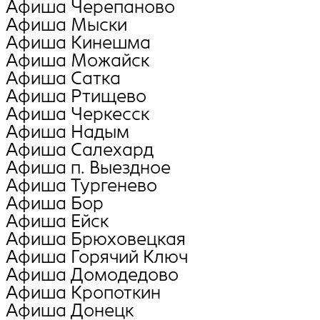
Афиша Черепаново
Афиша Мыски
Афиша Кинешма
Афиша Можайск
Афиша Сатка
Афиша Ртищево
Афиша Черкесск
Афиша Надым
Афиша Салехард
Афиша п. Выездное
Афиша Тургенево
Афиша Бор
Афиша Ейск
Афиша Брюховецкая
Афиша Горячий Ключ
Афиша Домодедово
Афиша Кропоткин
Афиша Донецк