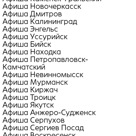
Афиша Новочеркасск
Афиша Дмитров
Афиша Калининград
Афиша Энгельс
Афиша Уссурийск
Афиша Бийск
Афиша Находка
Афиша Петропавловск-
Камчатский
Афиша Невинномысск
Афиша Мурманск
Афиша Киржач
Афиша Троицк
Афиша Якутск
Афиша Анжеро-Судженск
Афиша Серпухов
Афиша Сергиев Посад
Афиша Воскресенск