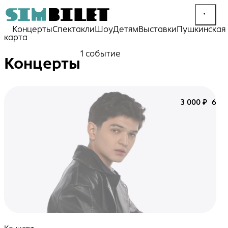
Концерты
Спектакли
Шоу
Детям
Выставки
Пушкинская
карта
1 событие
Концерты
3 000 ₽
6+