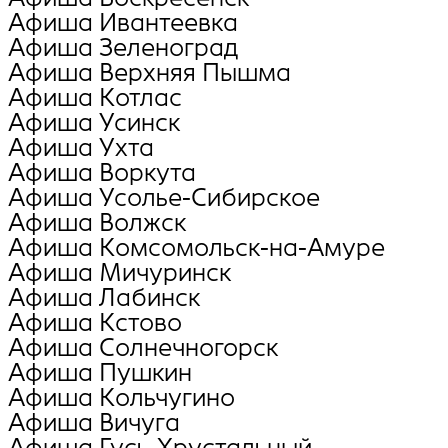
Афиша Ивантеевка
Афиша Зеленоград
Афиша Верхняя Пышма
Афиша Котлас
Афиша Усинск
Афиша Ухта
Афиша Воркута
Афиша Усолье-Сибирское
Афиша Волжск
Афиша Комсомольск-на-Амуре
Афиша Мичуринск
Афиша Лабинск
Афиша Кстово
Афиша Солнечногорск
Афиша Пушкин
Афиша Кольчугино
Афиша Вичуга
Афиша Гусь-Хрустальный