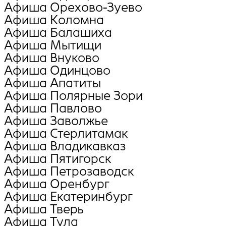
Афиша Орехово-Зуево
Афиша Коломна
Афиша Балашиха
Афиша Мытищи
Афиша Внуково
Афиша Oдинцово
Афиша Апатиты
Афиша Полярные Зори
Афиша Павлово
Афиша Заволжье
Афиша Стерлитамак
Афиша Владикавказ
Афиша Пятигорск
Афиша Петрозаводск
Афиша Оренбург
Афиша Екатеринбург
Афиша Тверь
Афиша Тула