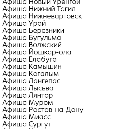
Афиша Новый Уренгой
Афиша Нижний Тагил
Афиша Нижневартовск
Афиша Урай
Афиша Березники
Афиша Бугульма
Афиша Волжский
Афиша Йошкар-ола
Афиша Елабуга
Афиша Камышин
Афиша Когалым
Афиша Лангепас
Афиша Лысьва
Афиша Лянтор
Афиша Муром
Афиша Ростов-на-Дону
Афиша Миасс
Афиша Сургут