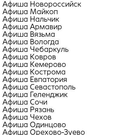
Афиша Новороссийск
Афиша Майкоп
Афиша Нальчик
Афиша Армавир
Афиша Вязьма
Афиша Вологда
Афиша Чебаркуль
Афиша Ковров
Афиша Кемерово
Афиша Кострома
Афиша Евпатория
Афиша Севастополь
Афиша Геленджик
Афиша Сочи
Афиша Рязань
Афиша Чехов
Афиша Одинцово
Афиша Орехово-Зуево