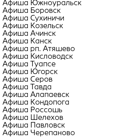
Афиша Южноуральск
Афиша Боровск
Афиша Сухиничи
Афиша Козельск
Афиша Ачинск
Афиша Канск
Афиша рп. Атяшево
Афиша Кисловодск
Афиша Туапсе
Афиша Югорск
Афиша Серов
Афиша Тавда
Афиша Алапаевск
Афиша Кондопога
Афиша Россошь
Афиша Шелехов
Афиша Павловск
Афиша Черепаново