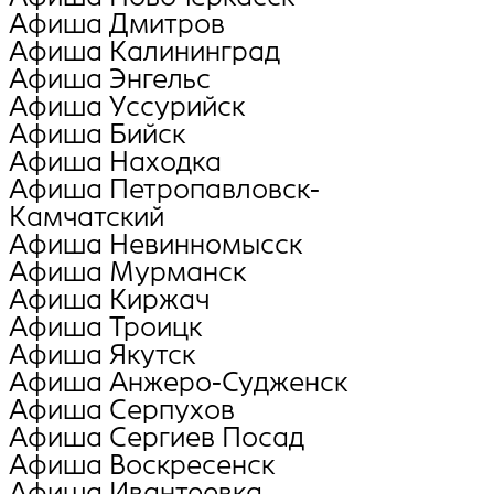
Афиша Дмитров
Афиша Калининград
Афиша Энгельс
Афиша Уссурийск
Афиша Бийск
Афиша Находка
Афиша Петропавловск-
Камчатский
Афиша Невинномысск
Афиша Мурманск
Афиша Киржач
Афиша Троицк
Афиша Якутск
Афиша Анжеро-Судженск
Афиша Серпухов
Афиша Сергиев Посад
Афиша Воскресенск
Афиша Ивантеевка