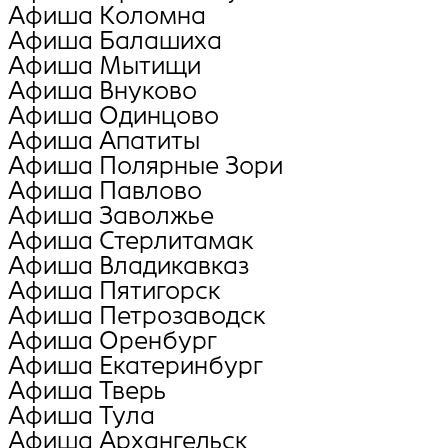
Афиша Коломна
Афиша Балашиха
Афиша Мытищи
Афиша Внуково
Афиша Oдинцово
Афиша Апатиты
Афиша Полярные Зори
Афиша Павлово
Афиша Заволжье
Афиша Стерлитамак
Афиша Владикавказ
Афиша Пятигорск
Афиша Петрозаводск
Афиша Оренбург
Афиша Екатеринбург
Афиша Тверь
Афиша Тула
Афиша Архангельск