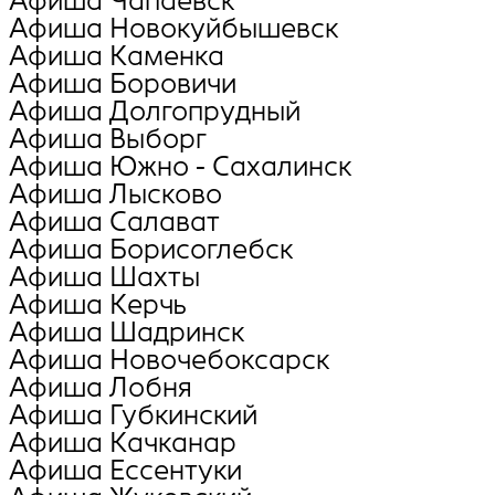
Афиша Чапаевск
Афиша Новокуйбышевск
Афиша Каменка
Афиша Боровичи
Афиша Долгопрудный
Афиша Выборг
Афиша Южно - Сахалинск
Афиша Лысково
Афиша Салават
Афиша Борисоглебск
Афиша Шахты
Афиша Керчь
Афиша Шадринск
Афиша Новочебоксарск
Афиша Лобня
Афиша Губкинский
Афиша Качканар
Афиша Ессентуки