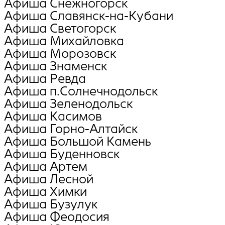
Афиша Снежногорск
Афиша Славянск-на-Кубани
Афиша Светогорск
Афиша Михайловка
Афиша Морозовск
Афиша Знаменск
Афиша Ревда
Афиша п.Солнечнодольск
Афиша Зеленодольск
Афиша Касимов
Афиша Горно-Алтайск
Афиша Большой Камень
Афиша Буденновск
Афиша Артем
Афиша Лесной
Афиша Химки
Афиша Бузулук
Афиша Феодосия