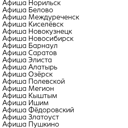
Афиша Норильск
Афиша Белово
Афиша Междуреченск
Афиша Киселёвск
Афиша Новокузнецк
Афиша Новосибирск
Афиша Барнаул
Афиша Саратов
Афиша Элиста
Афиша Алатырь
Афиша Озёрск
Афиша Полевской
Афиша Мегион
Афиша Кыштым
Афиша Ишим
Афиша Фёдоровский
Афиша Златоуст
Афиша Пушкино