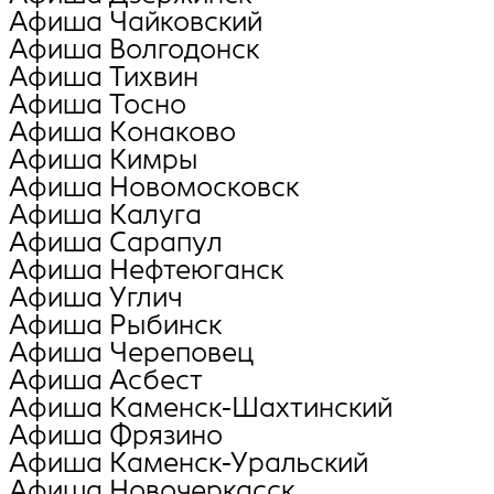
Афиша Чайковский
Афиша Волгодонск
Афиша Тихвин
Афиша Тосно
Афиша Конаково
Афиша Кимры
Афиша Новомосковск
Афиша Калуга
Афиша Сарапул
Афиша Нефтеюганск
Афиша Углич
Афиша Рыбинск
Афиша Череповец
Афиша Асбест
Афиша Каменск-Шахтинский
Афиша Фрязино
Афиша Каменск-Уральский
Афиша Новочеркасск