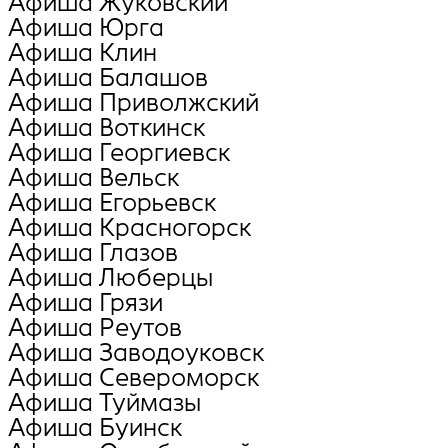
Афиша Жуковский
Афиша Юрга
Афиша Клин
Афиша Балашов
Афиша Приволжский
Афиша Воткинск
Афиша Георгиевск
Афиша Вельск
Афиша Егорьевск
Афиша Красногорск
Афиша Глазов
Афиша Люберцы
Афиша Грязи
Афиша Реутов
Афиша Заводоуковск
Афиша Североморск
Афиша Туймазы
Афиша Буинск