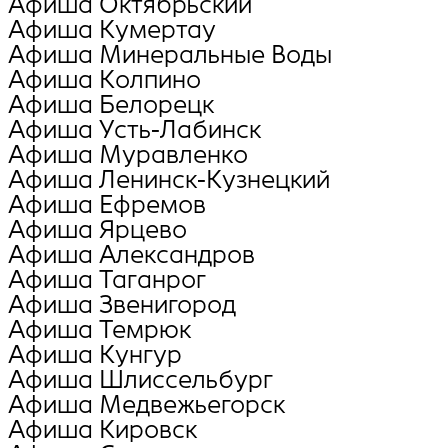
Афиша Октябрьский
Афиша Кумертау
Афиша Минеральные Воды
Афиша Колпино
Афиша Белорецк
Афиша Усть-Лабинск
Афиша Муравленко
Афиша Ленинск-Кузнецкий
Афиша Ефремов
Афиша Ярцево
Афиша Александров
Афиша Таганрог
Афиша Звенигород
Афиша Темрюк
Афиша Кунгур
Афиша Шлиссельбург
Афиша Медвежьегорск
Афиша Кировск