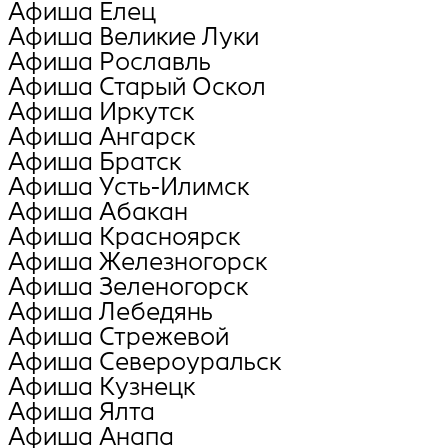
Афиша Елец
Афиша Великие Луки
Афиша Рославль
Афиша Старый Оскол
Афиша Иркутск
Афиша Ангарск
Афиша Братск
Афиша Усть-Илимск
Афиша Абакан
Афиша Красноярск
Афиша Железногорск
Афиша Зеленогорск
Афиша Лебедянь
Афиша Стрежевой
Афиша Североуральск
Афиша Кузнецк
Афиша Ялта
Афиша Анапа