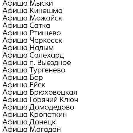
Афиша Мыски
Афиша Кинешма
Афиша Можайск
Афиша Сатка
Афиша Ртищево
Афиша Черкесск
Афиша Надым
Афиша Салехард
Афиша п. Выездное
Афиша Тургенево
Афиша Бор
Афиша Ейск
Афиша Брюховецкая
Афиша Горячий Ключ
Афиша Домодедово
Афиша Кропоткин
Афиша Донецк
Афиша Магадан