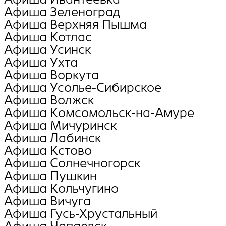
Афиша Зеленоград
Афиша Верхняя Пышма
Афиша Котлас
Афиша Усинск
Афиша Ухта
Афиша Воркута
Афиша Усолье-Сибирское
Афиша Волжск
Афиша Комсомольск-на-Амуре
Афиша Мичуринск
Афиша Лабинск
Афиша Кстово
Афиша Солнечногорск
Афиша Пушкин
Афиша Кольчугино
Афиша Вичуга
Афиша Гусь-Хрустальный