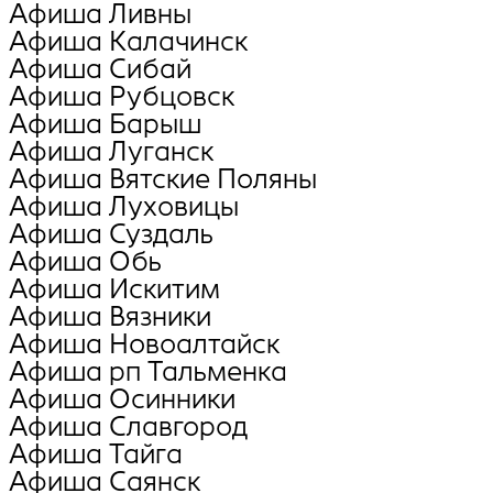
Афиша Ливны
Афиша Калачинск
Афиша Сибай
Афиша Рубцовск
Афиша Барыш
Афиша Луганск
Афиша Вятские Поляны
Афиша Луховицы
Афиша Суздаль
Афиша Обь
Афиша Искитим
Афиша Вязники
Афиша Новоалтайск
Афиша рп Тальменка
Афиша Осинники
Афиша Славгород
Афиша Тайга
Афиша Саянск