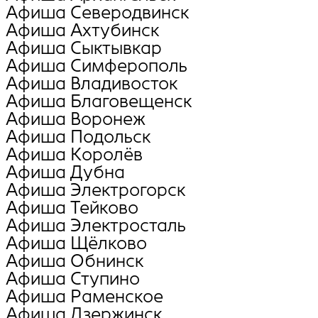
Афиша Северодвинск
Афиша Ахтубинск
Афиша Сыктывкар
Афиша Симферополь
Афиша Владивосток
Афиша Благовещенск
Афиша Воронеж
Афиша Подольск
Афиша Королёв
Афиша Дубна
Афиша Электрогорск
Афиша Тейково
Афиша Электросталь
Афиша Щёлково
Афиша Обнинск
Афиша Ступино
Афиша Раменское
Афиша Дзержинск