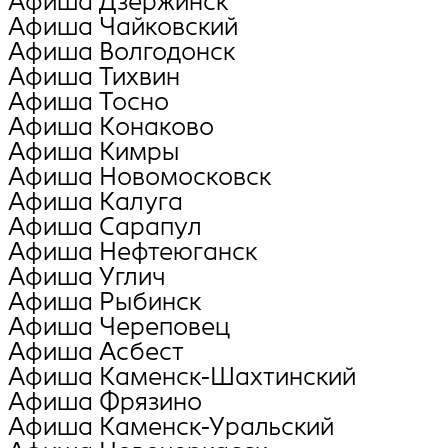
Афиша Дзержинск
Афиша Чайковский
Афиша Волгодонск
Афиша Тихвин
Афиша Тосно
Афиша Конаково
Афиша Кимры
Афиша Новомосковск
Афиша Калуга
Афиша Сарапул
Афиша Нефтеюганск
Афиша Углич
Афиша Рыбинск
Афиша Череповец
Афиша Асбест
Афиша Каменск-Шахтинский
Афиша Фрязино
Афиша Каменск-Уральский