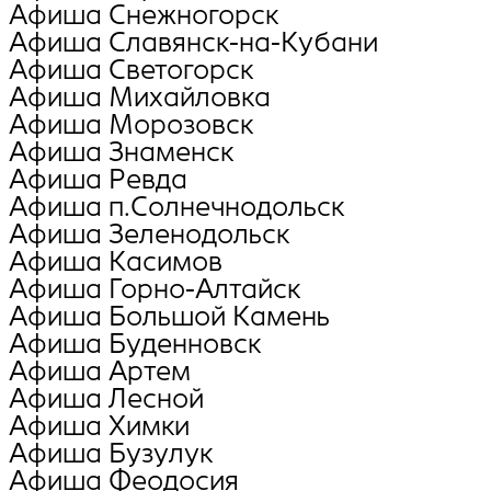
Афиша Снежногорск
Афиша Славянск-на-Кубани
Афиша Светогорск
Афиша Михайловка
Афиша Морозовск
Афиша Знаменск
Афиша Ревда
Афиша п.Солнечнодольск
Афиша Зеленодольск
Афиша Касимов
Афиша Горно-Алтайск
Афиша Большой Камень
Афиша Буденновск
Афиша Артем
Афиша Лесной
Афиша Химки
Афиша Бузулук
Афиша Феодосия