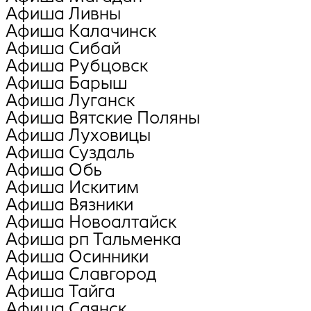
Афиша Ливны
Афиша Калачинск
Афиша Сибай
Афиша Рубцовск
Афиша Барыш
Афиша Луганск
Афиша Вятские Поляны
Афиша Луховицы
Афиша Суздаль
Афиша Обь
Афиша Искитим
Афиша Вязники
Афиша Новоалтайск
Афиша рп Тальменка
Афиша Осинники
Афиша Славгород
Афиша Тайга
Афиша Саянск