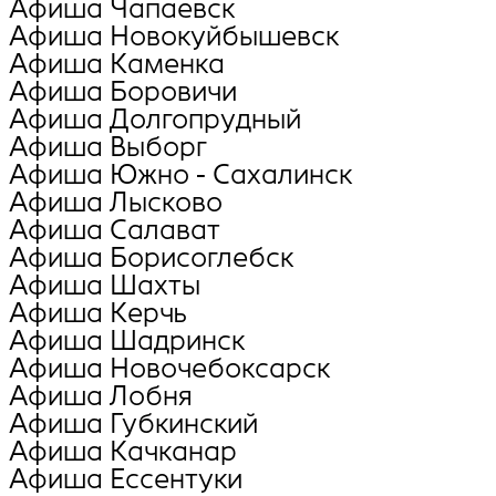
Афиша Чапаевск
Афиша Новокуйбышевск
Афиша Каменка
Афиша Боровичи
Афиша Долгопрудный
Афиша Выборг
Афиша Южно - Сахалинск
Афиша Лысково
Афиша Салават
Афиша Борисоглебск
Афиша Шахты
Афиша Керчь
Афиша Шадринск
Афиша Новочебоксарск
Афиша Лобня
Афиша Губкинский
Афиша Качканар
Афиша Ессентуки