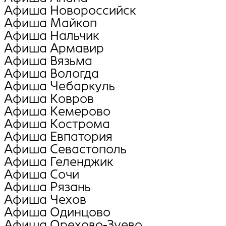
Афиша Новороссийск
Афиша Майкоп
Афиша Нальчик
Афиша Армавир
Афиша Вязьма
Афиша Вологда
Афиша Чебаркуль
Афиша Ковров
Афиша Кемерово
Афиша Кострома
Афиша Евпатория
Афиша Севастополь
Афиша Геленджик
Афиша Сочи
Афиша Рязань
Афиша Чехов
Афиша Одинцово
Афиша Орехово-Зуево