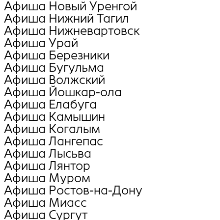
Афиша Новый Уренгой
Афиша Нижний Тагил
Афиша Нижневартовск
Афиша Урай
Афиша Березники
Афиша Бугульма
Афиша Волжский
Афиша Йошкар-ола
Афиша Елабуга
Афиша Камышин
Афиша Когалым
Афиша Лангепас
Афиша Лысьва
Афиша Лянтор
Афиша Муром
Афиша Ростов-на-Дону
Афиша Миасс
Афиша Сургут