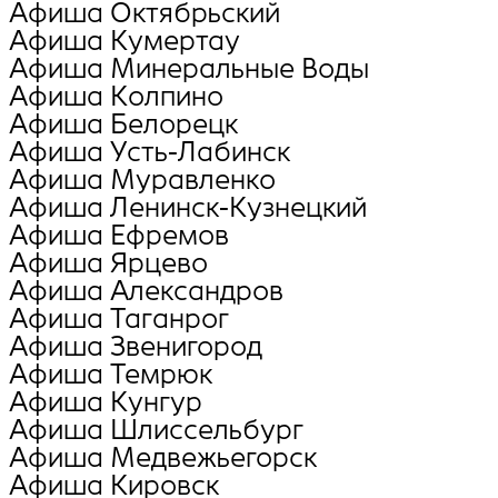
Афиша Октябрьский
Афиша Кумертау
Афиша Минеральные Воды
Афиша Колпино
Афиша Белорецк
Афиша Усть-Лабинск
Афиша Муравленко
Афиша Ленинск-Кузнецкий
Афиша Ефремов
Афиша Ярцево
Афиша Александров
Афиша Таганрог
Афиша Звенигород
Афиша Темрюк
Афиша Кунгур
Афиша Шлиссельбург
Афиша Медвежьегорск
Афиша Кировск