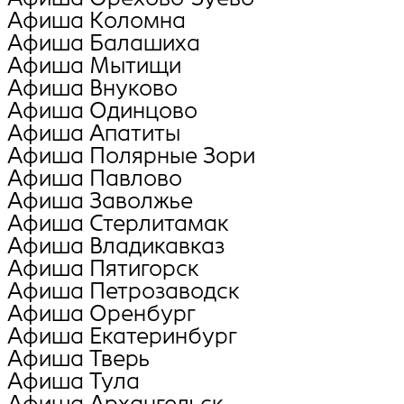
Афиша Коломна
Афиша Балашиха
Афиша Мытищи
Афиша Внуково
Афиша Oдинцово
Афиша Апатиты
Афиша Полярные Зори
Афиша Павлово
Афиша Заволжье
Афиша Стерлитамак
Афиша Владикавказ
Афиша Пятигорск
Афиша Петрозаводск
Афиша Оренбург
Афиша Екатеринбург
Афиша Тверь
Афиша Тула
Афиша Архангельск