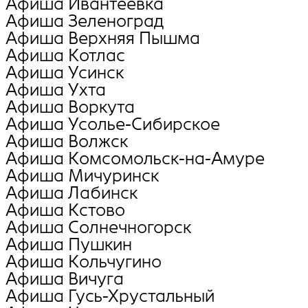
Афиша Ивантеевка
Афиша Зеленоград
Афиша Верхняя Пышма
Афиша Котлас
Афиша Усинск
Афиша Ухта
Афиша Воркута
Афиша Усолье-Сибирское
Афиша Волжск
Афиша Комсомольск-на-Амуре
Афиша Мичуринск
Афиша Лабинск
Афиша Кстово
Афиша Солнечногорск
Афиша Пушкин
Афиша Кольчугино
Афиша Вичуга
Афиша Гусь-Хрустальный