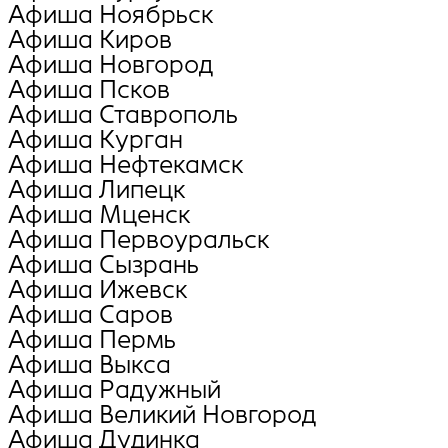
Афиша Ноябрьск
Афиша Киров
Афиша Новгород
Афиша Псков
Афиша Ставрополь
Афиша Курган
Афиша Нефтекамск
Афиша Липецк
Афиша Мценск
Афиша Первоуральск
Афиша Сызрань
Афиша Ижевск
Афиша Саров
Афиша Пермь
Афиша Выкса
Афиша Радужный
Афиша Великий Новгород
Афиша Дудинка