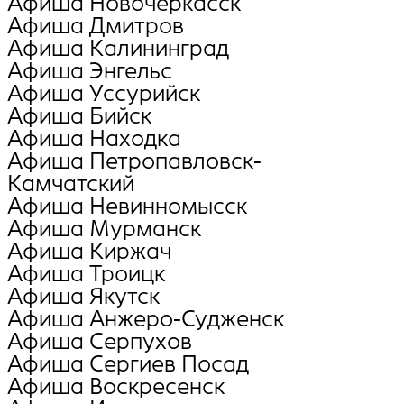
Афиша Новочеркасск
Афиша Дмитров
Афиша Калининград
Афиша Энгельс
Афиша Уссурийск
Афиша Бийск
Афиша Находка
Афиша Петропавловск-
Камчатский
Афиша Невинномысск
Афиша Мурманск
Афиша Киржач
Афиша Троицк
Афиша Якутск
Афиша Анжеро-Судженск
Афиша Серпухов
Афиша Сергиев Посад
Афиша Воскресенск