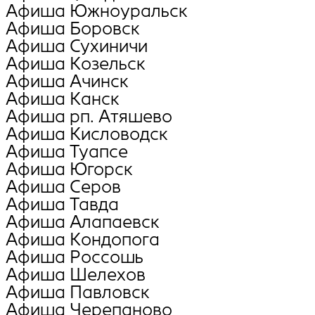
Афиша Южноуральск
Афиша Боровск
Афиша Сухиничи
Афиша Козельск
Афиша Ачинск
Афиша Канск
Афиша рп. Атяшево
Афиша Кисловодск
Афиша Туапсе
Афиша Югорск
Афиша Серов
Афиша Тавда
Афиша Алапаевск
Афиша Кондопога
Афиша Россошь
Афиша Шелехов
Афиша Павловск
Афиша Черепаново