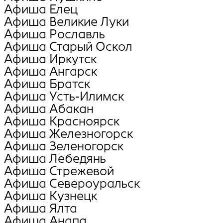
Афиша Елец
Афиша Великие Луки
Афиша Рославль
Афиша Старый Оскол
Афиша Иркутск
Афиша Ангарск
Афиша Братск
Афиша Усть-Илимск
Афиша Абакан
Афиша Красноярск
Афиша Железногорск
Афиша Зеленогорск
Афиша Лебедянь
Афиша Стрежевой
Афиша Североуральск
Афиша Кузнецк
Афиша Ялта
Афиша Анапа