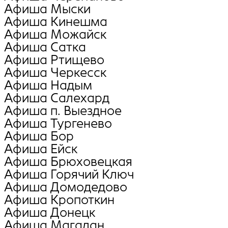
Афиша Мыски
Афиша Кинешма
Афиша Можайск
Афиша Сатка
Афиша Ртищево
Афиша Черкесск
Афиша Надым
Афиша Салехард
Афиша п. Выездное
Афиша Тургенево
Афиша Бор
Афиша Ейск
Афиша Брюховецкая
Афиша Горячий Ключ
Афиша Домодедово
Афиша Кропоткин
Афиша Донецк
Афиша Магадан