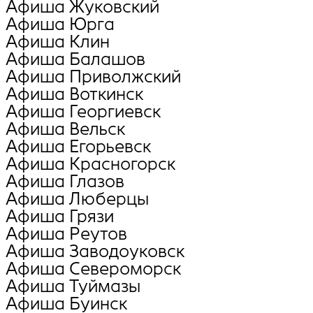
Афиша Жуковский
Афиша Юрга
Афиша Клин
Афиша Балашов
Афиша Приволжский
Афиша Воткинск
Афиша Георгиевск
Афиша Вельск
Афиша Егорьевск
Афиша Красногорск
Афиша Глазов
Афиша Люберцы
Афиша Грязи
Афиша Реутов
Афиша Заводоуковск
Афиша Североморск
Афиша Туймазы
Афиша Буинск