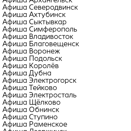
Афиша Северодвинск
Афиша Ахтубинск
Афиша Сыктывкар
Афиша Симферополь
Афиша Владивосток
Афиша Благовещенск
Афиша Воронеж
Афиша Подольск
Афиша Королёв
Афиша Дубна
Афиша Электрогорск
Афиша Тейково
Афиша Электросталь
Афиша Щёлково
Афиша Обнинск
Афиша Ступино
Афиша Раменское