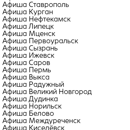
Афиша Ставрополь
Афиша Курган
Афиша Нефтекамск
Афиша Липецк
Афиша Мценск
Афиша Первоуральск
Афиша Сызрань
Афиша Ижевск
Афиша Саров
Афиша Пермь
Афиша Выкса
Афиша Радужный
Афиша Великий Новгород
Афиша Дудинка
Афиша Норильск
Афиша Белово
Афиша Междуреченск
Афиша Киселёвск