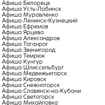
Афиша Белорецк
Афиша Усть-Лабинск
Афиша Муравленко
Афиша Ленинск-Кузнецкий
Афиша Ефремов
Афиша Ярцево
Афиша Александров
Афиша Таганрог
Афиша Звенигород
Афиша Темрюк
Афиша Кунгур
Афиша Шлиссельбург
Афиша Медвежьегорск
Афиша Кировск
Афиша Снежногорск
Афиша Славянск-на-Кубани
Афиша Светогорск
Афиша Михайловка