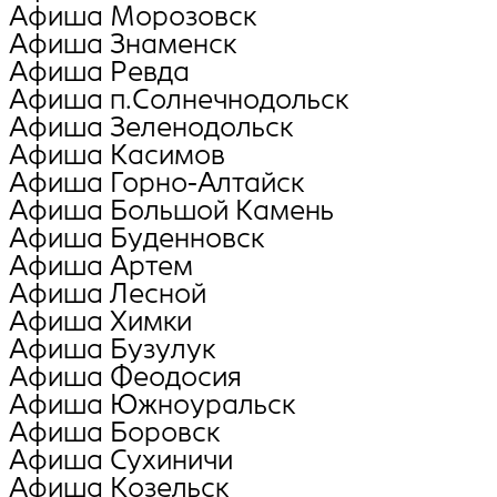
Афиша Морозовск
Афиша Знаменск
Афиша Ревда
Афиша п.Солнечнодольск
Афиша Зеленодольск
Афиша Касимов
Афиша Горно-Алтайск
Афиша Большой Камень
Афиша Буденновск
Афиша Артем
Афиша Лесной
Афиша Химки
Афиша Бузулук
Афиша Феодосия
Афиша Южноуральск
Афиша Боровск
Афиша Сухиничи
Афиша Козельск