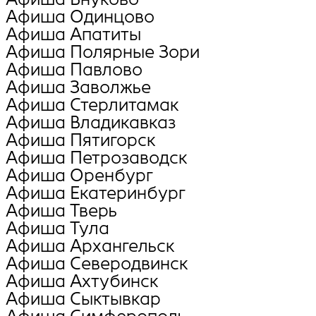
Афиша Oдинцово
Афиша Апатиты
Афиша Полярные Зори
Афиша Павлово
Афиша Заволжье
Афиша Стерлитамак
Афиша Владикавказ
Афиша Пятигорск
Афиша Петрозаводск
Афиша Оренбург
Афиша Екатеринбург
Афиша Тверь
Афиша Тула
Афиша Архангельск
Афиша Северодвинск
Афиша Ахтубинск
Афиша Сыктывкар