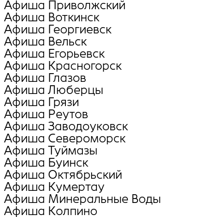
Афиша Приволжский
Афиша Воткинск
Афиша Георгиевск
Афиша Вельск
Афиша Егорьевск
Афиша Красногорск
Афиша Глазов
Афиша Люберцы
Афиша Грязи
Афиша Реутов
Афиша Заводоуковск
Афиша Североморск
Афиша Туймазы
Афиша Буинск
Афиша Октябрьский
Афиша Кумертау
Афиша Минеральные Воды
Афиша Колпино