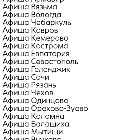
Афиша Вязьма
Афиша Вологда
Афиша Чебаркуль
Афиша Ковров
Афиша Кемерово
Афиша Кострома
Афиша Евпатория
Афиша Севастополь
Афиша Геленджик
Афиша Сочи
Афиша Рязань
Афиша Чехов
Афиша Одинцово
Афиша Орехово-Зуево
Афиша Коломна
Афиша Балашиха
Афиша Мытищи
Афиша Внуково