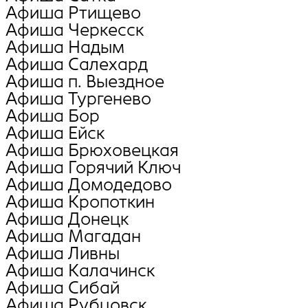
Афиша Ртищево
Афиша Черкесск
Афиша Надым
Афиша Салехард
Афиша п. Выездное
Афиша Тургенево
Афиша Бор
Афиша Ейск
Афиша Брюховецкая
Афиша Горячий Ключ
Афиша Домодедово
Афиша Кропоткин
Афиша Донецк
Афиша Магадан
Афиша Ливны
Афиша Калачинск
Афиша Сибай
Афиша Рубцовск