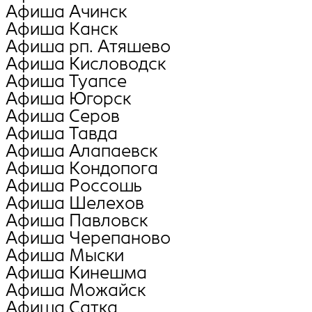
Афиша Ачинск
Афиша Канск
Афиша рп. Атяшево
Афиша Кисловодск
Афиша Туапсе
Афиша Югорск
Афиша Серов
Афиша Тавда
Афиша Алапаевск
Афиша Кондопога
Афиша Россошь
Афиша Шелехов
Афиша Павловск
Афиша Черепаново
Афиша Мыски
Афиша Кинешма
Афиша Можайск
Афиша Сатка