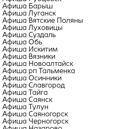
Афиша Барыш
Афиша Луганск
Афиша Вятские Поляны
Афиша Луховицы
Афиша Суздаль
Афиша Обь
Афиша Искитим
Афиша Вязники
Афиша Новоалтайск
Афиша рп Тальменка
Афиша Осинники
Афиша Славгород
Афиша Тайга
Афиша Саянск
Афиша Тулун
Афиша Саяногорск
Афиша Черногорск
Афиша Назарово