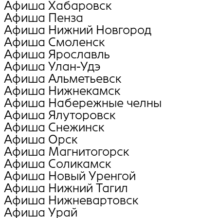
Афиша Хабаровск
Афиша Пенза
Афиша Нижний Новгород
Афиша Смоленск
Афиша Ярославль
Афиша Улан-Удэ
Афиша Альметьевск
Афиша Нижнекамск
Афиша Набережные челны
Афиша Ялуторовск
Афиша Снежинск
Афиша Орск
Афиша Магнитогорск
Афиша Соликамск
Афиша Новый Уренгой
Афиша Нижний Тагил
Афиша Нижневартовск
Афиша Урай