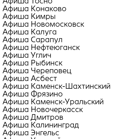
Афиша Тосно
Афиша Конаково
Афиша Кимры
Афиша Новомосковск
Афиша Калуга
Афиша Сарапул
Афиша Нефтеюганск
Афиша Углич
Афиша Рыбинск
Афиша Череповец
Афиша Асбест
Афиша Каменск-Шахтинский
Афиша Фрязино
Афиша Каменск-Уральский
Афиша Новочеркасск
Афиша Дмитров
Афиша Калининград
Афиша Энгельс