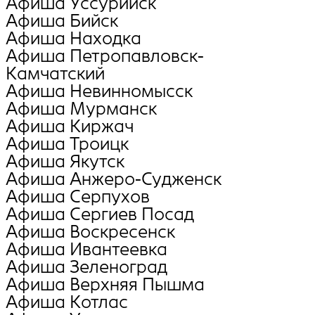
Афиша Уссурийск
Афиша Бийск
Афиша Находка
Афиша Петропавловск-
Камчатский
Афиша Невинномысск
Афиша Мурманск
Афиша Киржач
Афиша Троицк
Афиша Якутск
Афиша Анжеро-Судженск
Афиша Серпухов
Афиша Сергиев Посад
Афиша Воскресенск
Афиша Ивантеевка
Афиша Зеленоград
Афиша Верхняя Пышма
Афиша Котлас