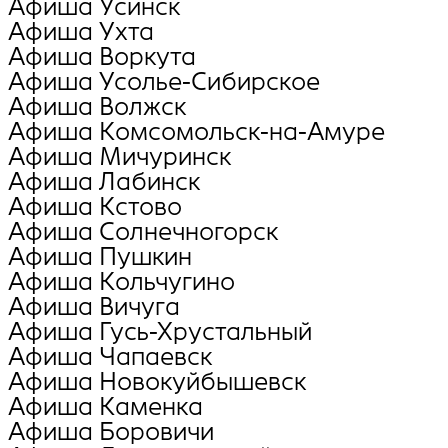
Афиша Усинск
Афиша Ухта
Афиша Воркута
Афиша Усолье-Сибирское
Афиша Волжск
Афиша Комсомольск-на-Амуре
Афиша Мичуринск
Афиша Лабинск
Афиша Кстово
Афиша Солнечногорск
Афиша Пушкин
Афиша Кольчугино
Афиша Вичуга
Афиша Гусь-Хрустальный
Афиша Чапаевск
Афиша Новокуйбышевск
Афиша Каменка
Афиша Боровичи