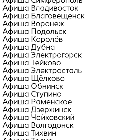
Афиша Симферополь
Афиша Владивосток
Афиша Благовещенск
Афиша Воронеж
Афиша Подольск
Афиша Королёв
Афиша Дубна
Афиша Электрогорск
Афиша Тейково
Афиша Электросталь
Афиша Щёлково
Афиша Обнинск
Афиша Ступино
Афиша Раменское
Афиша Дзержинск
Афиша Чайковский
Афиша Волгодонск
Афиша Тихвин