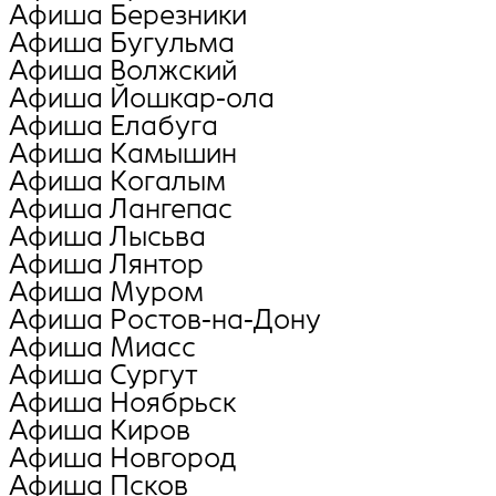
Афиша Березники
Афиша Бугульма
Афиша Волжский
Афиша Йошкар-ола
Афиша Елабуга
Афиша Камышин
Афиша Когалым
Афиша Лангепас
Афиша Лысьва
Афиша Лянтор
Афиша Муром
Афиша Ростов-на-Дону
Афиша Миасс
Афиша Сургут
Афиша Ноябрьск
Афиша Киров
Афиша Новгород
Афиша Псков