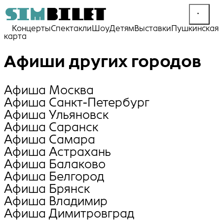
Концерты
Спектакли
Шоу
Детям
Выставки
Пушкинская
карта
Афиши других городов
Афиша Москва
Афиша Санкт-Петербург
Афиша Ульяновск
Афиша Саранск
Афиша Самара
Афиша Астрахань
Афиша Балаково
Афиша Белгород
Афиша Брянск
Афиша Владимир
Афиша Димитровград