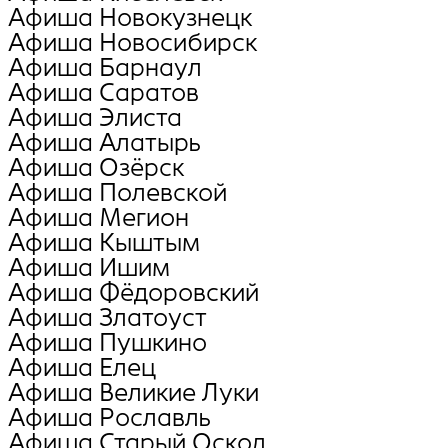
Афиша Новокузнецк
Афиша Новосибирск
Афиша Барнаул
Афиша Саратов
Афиша Элиста
Афиша Алатырь
Афиша Озёрск
Афиша Полевской
Афиша Мегион
Афиша Кыштым
Афиша Ишим
Афиша Фёдоровский
Афиша Златоуст
Афиша Пушкино
Афиша Елец
Афиша Великие Луки
Афиша Рославль
Афиша Старый Оскол