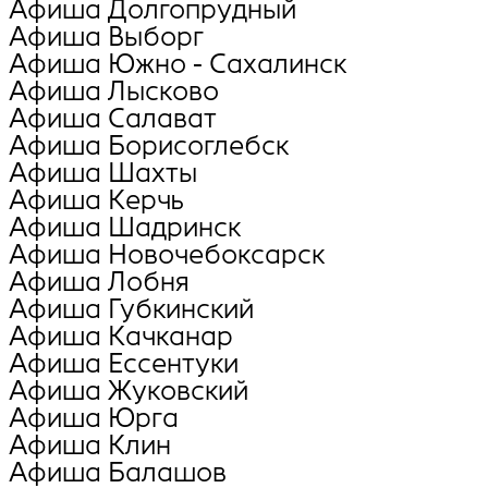
Афиша Долгопрудный
Афиша Выборг
Афиша Южно - Сахалинск
Афиша Лысково
Афиша Салават
Афиша Борисоглебск
Афиша Шахты
Афиша Керчь
Афиша Шадринск
Афиша Новочебоксарск
Афиша Лобня
Афиша Губкинский
Афиша Качканар
Афиша Ессентуки
Афиша Жуковский
Афиша Юрга
Афиша Клин
Афиша Балашов