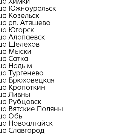
а Химки
а Южноуральск
а Козельск
а рп. Атяшево
а Югорск
а Алапаевск
а Шелехов
а Мыски
а Сатка
а Надым
а Тургенево
а Брюховецкая
а Кропоткин
а Ливны
а Рубцовск
а Вятские Поляны
а Обь
а Новоалтайск
а Славгород