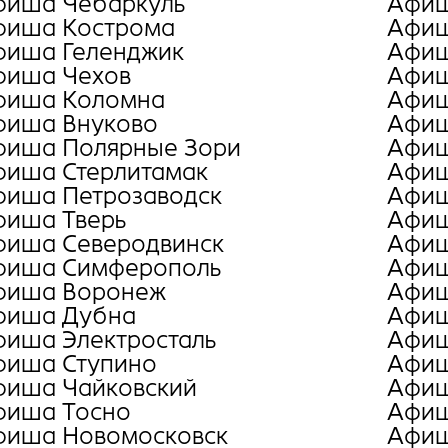
фиша Чебаркуль
Афиш
фиша Кострома
Афиш
фиша Геленджик
Афиш
фиша Чехов
Афиш
фиша Коломна
Афиш
фиша Внуково
Афиш
фиша Полярные Зори
Афиш
фиша Стерлитамак
Афиш
фиша Петрозаводск
Афиш
фиша Тверь
Афиш
фиша Северодвинск
Афиш
фиша Симферополь
Афиш
фиша Воронеж
Афиш
фиша Дубна
Афиш
фиша Электросталь
Афиш
фиша Ступино
Афиш
фиша Чайковский
Афиш
фиша Тосно
Афиш
фиша Новомосковск
Афиш