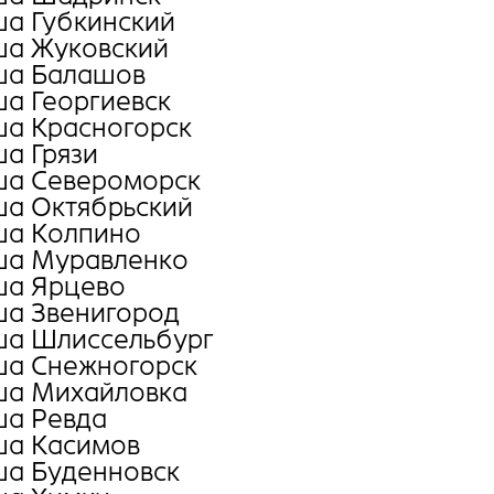
а Губкинский
а Жуковский
а Балашов
а Георгиевск
а Красногорск
а Грязи
а Североморск
а Октябрьский
а Колпино
а Муравленко
а Ярцево
а Звенигород
а Шлиссельбург
а Снежногорск
а Михайловка
а Ревда
а Касимов
а Буденновск