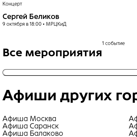
Концерт
Сергей Беликов
9 октября в 18:00 • МРЦКиД
1 событие
Все мероприятия
Афиши других го
Афиша Москва
А
Афиша Саранск
А
Афиша Балаково
А