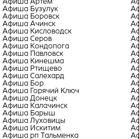
Афиша Артем
А
Афиша Бузулук
А
Афиша Боровск
А
Афиша Ачинск
А
Афиша Кисловодск
А
Афиша Серов
А
Афиша Кондопога
А
Афиша Павловск
А
Афиша Кинешма
А
Афиша Ртищево
А
Афиша Салехард
А
Афиша Бор
А
Афиша Горячий Ключ
А
Афиша Донецк
А
Афиша Калачинск
А
Афиша Барыш
А
Афиша Луховицы
А
Афиша Искитим
А
Афиша рп Тальменка
А