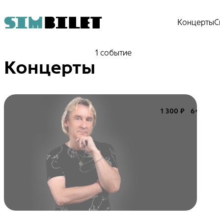
Концерты
С
1 событие
Концерты
1 300 ₽
6+