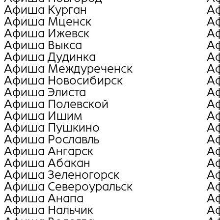
Афиша Курган
А
Афиша Мценск
А
Афиша Ижевск
А
Афиша Выкса
А
Афиша Дудинка
А
Афиша Междуреченск
А
Афиша Новосибирск
А
Афиша Элиста
А
Афиша Полевской
А
Афиша Ишим
А
Афиша Пушкино
А
Афиша Рославль
А
Афиша Ангарск
А
Афиша Абакан
А
Афиша Зеленогорск
А
Афиша Североуральск
А
Афиша Анапа
А
Афиша Нальчик
А