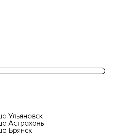
а Ульяновск
а Астрахань
а Брянск