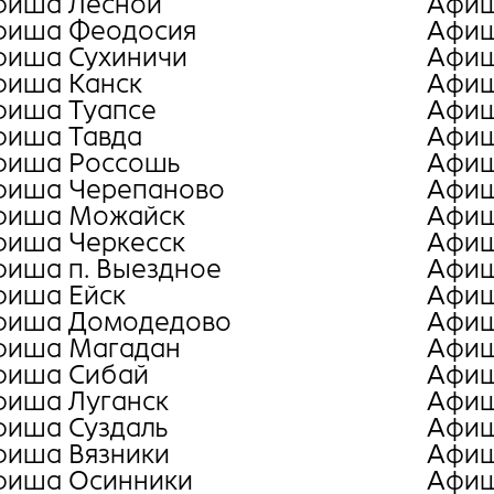
фиша Лесной
Афиш
фиша Феодосия
Афиш
фиша Сухиничи
Афиш
фиша Канск
Афиш
фиша Туапсе
Афиш
фиша Тавда
Афиш
фиша Россошь
Афиш
фиша Черепаново
Афиш
фиша Можайск
Афиш
фиша Черкесск
Афиш
фиша п. Выездное
Афиш
фиша Ейск
Афиш
фиша Домодедово
Афиш
фиша Магадан
Афиш
фиша Сибай
Афиш
фиша Луганск
Афиш
фиша Суздаль
Афиш
фиша Вязники
Афиш
фиша Осинники
Афиш