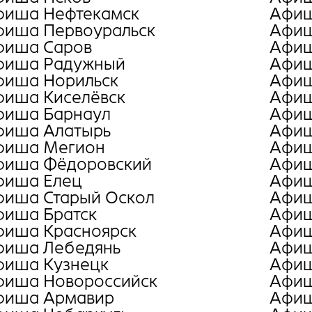
фиша Нефтекамск
Афиш
фиша Первоуральск
Афиш
фиша Саров
Афиш
фиша Радужный
Афиш
фиша Норильск
Афиш
фиша Киселёвск
Афиш
фиша Барнаул
Афиш
фиша Алатырь
Афиш
фиша Мегион
Афи
фиша Фёдоровский
Афиш
фиша Елец
Афиш
фиша Старый Оскол
Афиш
фиша Братск
Афиш
фиша Красноярск
Афиш
фиша Лебедянь
Афиш
фиша Кузнецк
Афиш
фиша Новороссийск
Афиш
фиша Армавир
Афиш