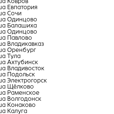
а Ковров
а Евпатория
а Сочи
а Одинцово
а Балашиха
а Oдинцово
а Павлово
а Владикавказ
а Оренбург
а Тула
а Ахтубинск
а Владивосток
а Подольск
а Электрогорск
а Щёлково
а Раменское
а Волгодонск
а Конаково
а Калуга