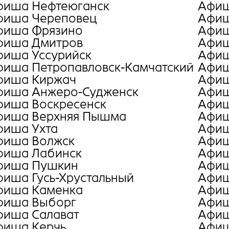
фиша Нефтеюганск
Афиш
фиша Череповец
Афиш
фиша Фрязино
Афиш
фиша Дмитров
Афиш
фиша Уссурийск
Афиш
фиша Петропавловск-Камчатский
Афиш
фиша Киржач
Афиш
фиша Анжеро-Судженск
Афиш
фиша Воскресенск
Афиш
фиша Верхняя Пышма
Афиш
фиша Ухта
Афиш
фиша Волжск
Афиш
фиша Лабинск
Афиш
фиша Пушкин
Афиш
иша Гусь-Хрустальный
Афиш
фиша Каменка
Афиш
фиша Выборг
Афиш
фиша Салават
Афиш
фиша Керчь
Афиш