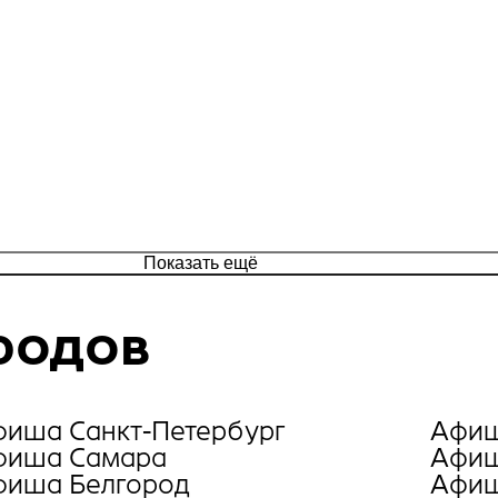
Показать ещё
родов
фиша Санкт-Петербург
Афиш
фиша Самара
Афиш
фиша Белгород
Афиш