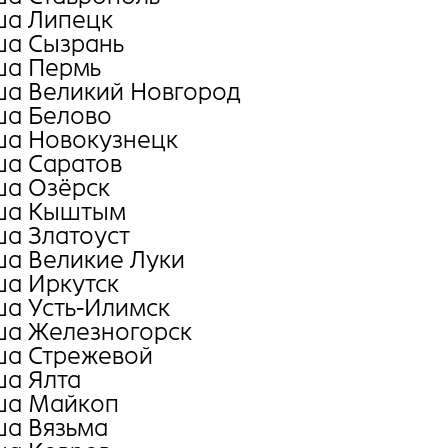
а Липецк
а Сызрань
а Пермь
а Великий Новгород
а Белово
а Новокузнецк
а Саратов
а Озёрск
ша Кыштым
а Златоуст
а Великие Луки
а Иркутск
а Усть-Илимск
а Железногорск
а Стрежевой
а Ялта
а Майкоп
а Вязьма