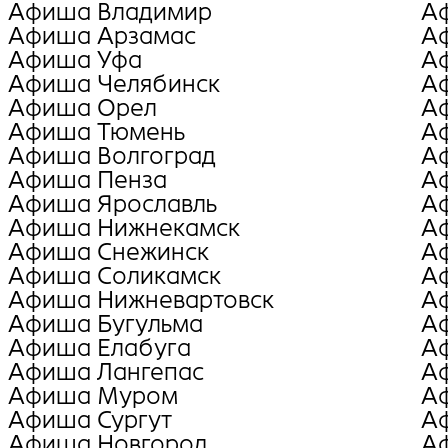
Афиша Владимир
А
Афиша Арзамас
А
Афиша Уфа
А
Афиша Челябинск
А
Афиша Орел
А
Афиша Тюмень
А
Афиша Волгоград
А
Афиша Пенза
А
Афиша Ярославль
А
Афиша Нижнекамск
А
Афиша Снежинск
А
Афиша Соликамск
А
Афиша Нижневартовск
А
Афиша Бугульма
А
Афиша Елабуга
А
Афиша Лангепас
А
Афиша Муром
А
Афиша Сургут
А
Афиша Новгород
А