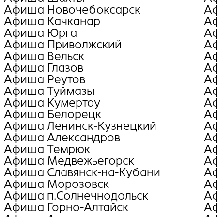
Афиша Новочебоксарск
А
Афиша Качканар
А
Афиша Юрга
А
Афиша Приволжский
А
Афиша Вельск
А
Афиша Глазов
А
Афиша Реутов
А
Афиша Туймазы
А
Афиша Кумертау
А
Афиша Белорецк
А
Афиша Ленинск-Кузнецкий
А
Афиша Александров
А
Афиша Темрюк
А
Афиша Медвежьегорск
А
Афиша Славянск-на-Кубани
А
Афиша Морозовск
А
Афиша п.Солнечнодольск
А
Афиша Горно-Алтайск
А