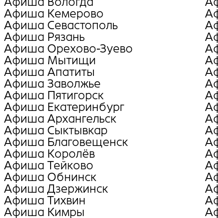
Афиша Вологда
А
Афиша Кемерово
А
Афиша Севастополь
А
Афиша Рязань
А
Афиша Орехово-Зуево
А
Афиша Мытищи
А
Афиша Апатиты
А
Афиша Заволжье
А
Афиша Пятигорск
А
Афиша Екатеринбург
А
Афиша Архангельск
А
Афиша Сыктывкар
А
Афиша Благовещенск
А
Афиша Королёв
А
Афиша Тейково
А
Афиша Обнинск
А
Афиша Дзержинск
А
Афиша Тихвин
А
Афиша Кимры
А