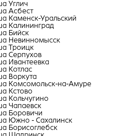
а Углич
а Асбест
а Каменск-Уральский
а Калининград
а Бийск
а Невинномысск
а Троицк
а Серпухов
а Ивантеевка
а Котлас
а Воркута
а Комсомольск-на-Амуре
а Кстово
а Кольчугино
а Чапаевск
а Боровичи
а Южно - Сахалинск
а Борисоглебск
а Шадринск