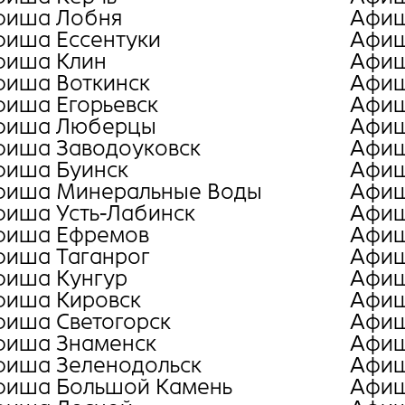
фиша Лобня
Афиш
фиша Ессентуки
Афиш
фиша Клин
Афиш
фиша Воткинск
Афиш
фиша Егорьевск
Афиш
фиша Люберцы
Афиш
фиша Заводоуковск
Афиш
фиша Буинск
Афиш
фиша Минеральные Воды
Афиш
фиша Усть-Лабинск
Афиш
фиша Ефремов
Афиш
фиша Таганрог
Афиш
фиша Кунгур
Афиш
фиша Кировск
Афиш
фиша Светогорск
Афиш
фиша Знаменск
Афиш
фиша Зеленодольск
Афиш
фиша Большой Камень
Афиш