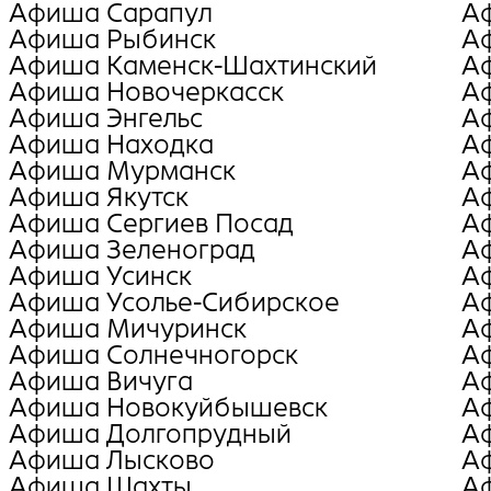
Афиша Сарапул
А
Афиша Рыбинск
А
Афиша Каменск-Шахтинский
А
Афиша Новочеркасск
А
Афиша Энгельс
А
Афиша Находка
А
Афиша Мурманск
А
Афиша Якутск
А
Афиша Сергиев Посад
А
Афиша Зеленоград
А
Афиша Усинск
А
Афиша Усолье-Сибирское
А
Афиша Мичуринск
А
Афиша Солнечногорск
А
Афиша Вичуга
Аф
Афиша Новокуйбышевск
А
Афиша Долгопрудный
А
Афиша Лысково
А
Афиша Шахты
А