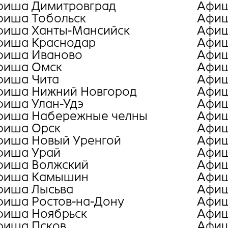
фиша Димитровград
Афиш
фиша Тобольск
Афиш
фиша Ханты-Мансийск
Афиш
фиша Краснодар
Афиш
фиша Иваново
Афиш
фиша Омск
Афиш
фиша Чита
Афиш
фиша Нижний Новгород
Афиш
фиша Улан-Удэ
Афиш
фиша Набережные челны
Афиш
фиша Орск
Афиш
фиша Новый Уренгой
Афиш
фиша Урай
Афиш
фиша Волжский
Афиш
фиша Камышин
Афиш
фиша Лысьва
Афиш
фиша Ростов-на-Дону
Афиш
фиша Ноябрьск
Афиш
фиша Псков
Афиш