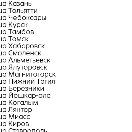
а Казань
а Тольятти
а Чебоксары
а Курск
а Тамбов
а Томск
а Хабаровск
а Смоленск
а Альметьевск
а Ялуторовск
а Магнитогорск
а Нижний Тагил
а Березники
а Йошкар-ола
а Когалым
а Лянтор
а Миасс
а Киров
а Ставрополь