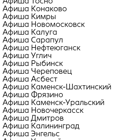
Афиша Тосно
Афиша Конаково
Афиша Кимры
Афиша Новомосковск
Афиша Калуга
Афиша Сарапул
Афиша Нефтеюганск
Афиша Углич
Афиша Рыбинск
Афиша Череповец
Афиша Асбест
Афиша Каменск-Шахтинский
Афиша Фрязино
Афиша Каменск-Уральский
Афиша Новочеркасск
Афиша Дмитров
Афиша Калининград
Афиша Энгельс