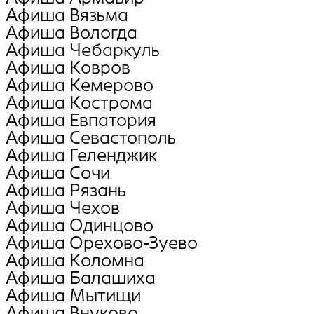
Афиша Вязьма
Афиша Вологда
Афиша Чебаркуль
Афиша Ковров
Афиша Кемерово
Афиша Кострома
Афиша Евпатория
Афиша Севастополь
Афиша Геленджик
Афиша Сочи
Афиша Рязань
Афиша Чехов
Афиша Одинцово
Афиша Орехово-Зуево
Афиша Коломна
Афиша Балашиха
Афиша Мытищи
Афиша Внуково