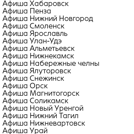
Афиша Хабаровск
Афиша Пенза
Афиша Нижний Новгород
Афиша Смоленск
Афиша Ярославль
Афиша Улан-Удэ
Афиша Альметьевск
Афиша Нижнекамск
Афиша Набережные челны
Афиша Ялуторовск
Афиша Снежинск
Афиша Орск
Афиша Магнитогорск
Афиша Соликамск
Афиша Новый Уренгой
Афиша Нижний Тагил
Афиша Нижневартовск
Афиша Урай