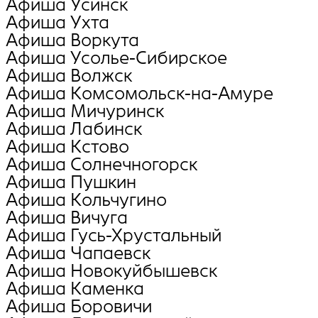
Афиша Усинск
Афиша Ухта
Афиша Воркута
Афиша Усолье-Сибирское
Афиша Волжск
Афиша Комсомольск-на-Амуре
Афиша Мичуринск
Афиша Лабинск
Афиша Кстово
Афиша Солнечногорск
Афиша Пушкин
Афиша Кольчугино
Афиша Вичуга
Афиша Гусь-Хрустальный
Афиша Чапаевск
Афиша Новокуйбышевск
Афиша Каменка
Афиша Боровичи