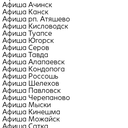
Афиша Ачинск
Афиша Канск
Афиша рп. Атяшево
Афиша Кисловодск
Афиша Туапсе
Афиша Югорск
Афиша Серов
Афиша Тавда
Афиша Алапаевск
Афиша Кондопога
Афиша Россошь
Афиша Шелехов
Афиша Павловск
Афиша Черепаново
Афиша Мыски
Афиша Кинешма
Афиша Можайск
Афиша Сатка