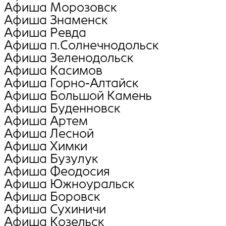
Афиша Морозовск
Афиша Знаменск
Афиша Ревда
Афиша п.Солнечнодольск
Афиша Зеленодольск
Афиша Касимов
Афиша Горно-Алтайск
Афиша Большой Камень
Афиша Буденновск
Афиша Артем
Афиша Лесной
Афиша Химки
Афиша Бузулук
Афиша Феодосия
Афиша Южноуральск
Афиша Боровск
Афиша Сухиничи
Афиша Козельск