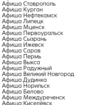
Афиша Ставрополь
Афиша Курган
Афиша Нефтекамск
Афиша Липецк
Афиша Мценск
Афиша Первоуральск
Афиша Сызрань
Афиша Ижевск
Афиша Саров
Афиша Пермь
Афиша Выкса
Афиша Радужный
Афиша Великий Новгород
Афиша Дудинка
Афиша Норильск
Афиша Белово
Афиша Междуреченск
Афиша Киселёвск