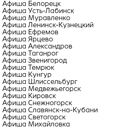
Афиша Белорецк
Афиша Усть-Лабинск
Афиша Муравленко
Афиша Ленинск-Кузнецкий
Афиша Ефремов
Афиша Ярцево
Афиша Александров
Афиша Таганрог
Афиша Звенигород
Афиша Темрюк
Афиша Кунгур
Афиша Шлиссельбург
Афиша Медвежьегорск
Афиша Кировск
Афиша Снежногорск
Афиша Славянск-на-Кубани
Афиша Светогорск
Афиша Михайловка