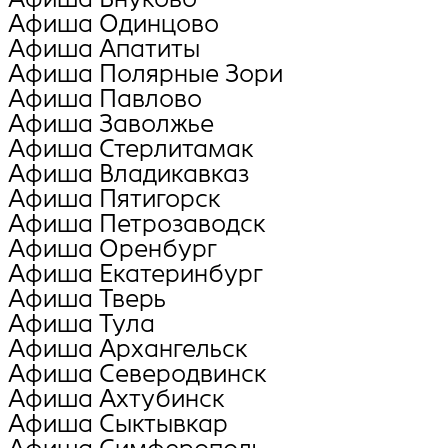
Афиша Oдинцово
Афиша Апатиты
Афиша Полярные Зори
Афиша Павлово
Афиша Заволжье
Афиша Стерлитамак
Афиша Владикавказ
Афиша Пятигорск
Афиша Петрозаводск
Афиша Оренбург
Афиша Екатеринбург
Афиша Тверь
Афиша Тула
Афиша Архангельск
Афиша Северодвинск
Афиша Ахтубинск
Афиша Сыктывкар