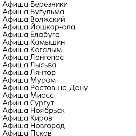
Афиша Березники
Афиша Бугульма
Афиша Волжский
Афиша Йошкар-ола
Афиша Елабуга
Афиша Камышин
Афиша Когалым
Афиша Лангепас
Афиша Лысьва
Афиша Лянтор
Афиша Муром
Афиша Ростов-на-Дону
Афиша Миасс
Афиша Сургут
Афиша Ноябрьск
Афиша Киров
Афиша Новгород
Афиша Псков