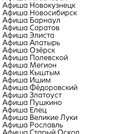
Афиша Новокузнецк
Афиша Новосибирск
Афиша Барнаул
Афиша Саратов
Афиша Элиста
Афиша Алатырь
Афиша Озёрск
Афиша Полевской
Афиша Мегион
Афиша Кыштым
Афиша Ишим
Афиша Фёдоровский
Афиша Златоуст
Афиша Пушкино
Афиша Елец
Афиша Великие Луки
Афиша Рославль
Афиша Старый Оскол