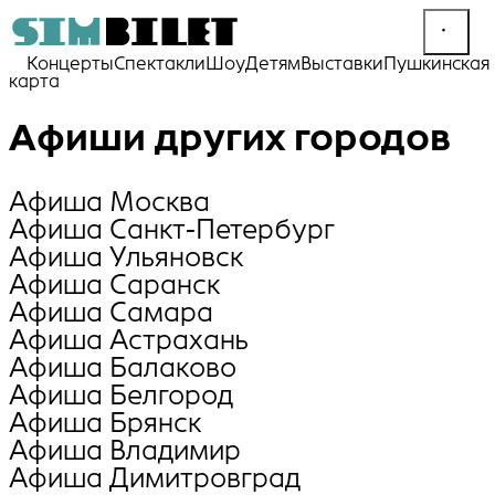
Концерты
Спектакли
Шоу
Детям
Выставки
Пушкинская
карта
Афиши других городов
Афиша Москва
Афиша Санкт-Петербург
Афиша Ульяновск
Афиша Саранск
Афиша Самара
Афиша Астрахань
Афиша Балаково
Афиша Белгород
Афиша Брянск
Афиша Владимир
Афиша Димитровград