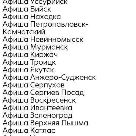
Афиша Уссурийск
Афиша Бийск
Афиша Находка
Афиша Петропавловск-
Камчатский
Афиша Невинномысск
Афиша Мурманск
Афиша Киржач
Афиша Троицк
Афиша Якутск
Афиша Анжеро-Судженск
Афиша Серпухов
Афиша Сергиев Посад
Афиша Воскресенск
Афиша Ивантеевка
Афиша Зеленоград
Афиша Верхняя Пышма
Афиша Котлас