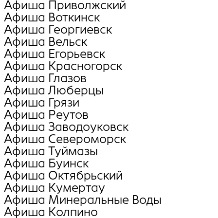
Афиша Приволжский
Афиша Воткинск
Афиша Георгиевск
Афиша Вельск
Афиша Егорьевск
Афиша Красногорск
Афиша Глазов
Афиша Люберцы
Афиша Грязи
Афиша Реутов
Афиша Заводоуковск
Афиша Североморск
Афиша Туймазы
Афиша Буинск
Афиша Октябрьский
Афиша Кумертау
Афиша Минеральные Воды
Афиша Колпино