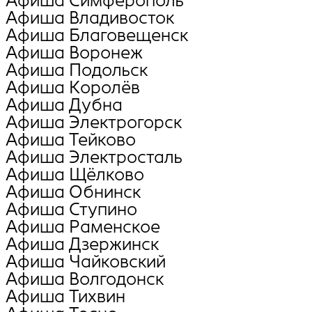
Афиша Симферополь
Афиша Владивосток
Афиша Благовещенск
Афиша Воронеж
Афиша Подольск
Афиша Королёв
Афиша Дубна
Афиша Электрогорск
Афиша Тейково
Афиша Электросталь
Афиша Щёлково
Афиша Обнинск
Афиша Ступино
Афиша Раменское
Афиша Дзержинск
Афиша Чайковский
Афиша Волгодонск
Афиша Тихвин