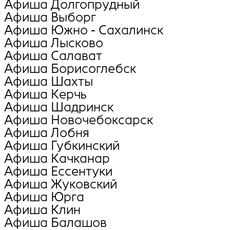
Афиша Долгопрудный
Афиша Выборг
Афиша Южно - Сахалинск
Афиша Лысково
Афиша Салават
Афиша Борисоглебск
Афиша Шахты
Афиша Керчь
Афиша Шадринск
Афиша Новочебоксарск
Афиша Лобня
Афиша Губкинский
Афиша Качканар
Афиша Ессентуки
Афиша Жуковский
Афиша Юрга
Афиша Клин
Афиша Балашов