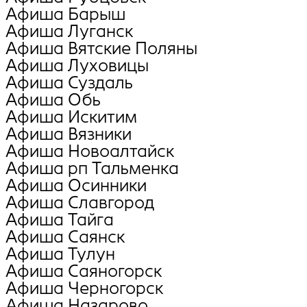
Афиша Барыш
Афиша Луганск
Афиша Вятские Поляны
Афиша Луховицы
Афиша Суздаль
Афиша Обь
Афиша Искитим
Афиша Вязники
Афиша Новоалтайск
Афиша рп Тальменка
Афиша Осинники
Афиша Славгород
Афиша Тайга
Афиша Саянск
Афиша Тулун
Афиша Саяногорск
Афиша Черногорск
Афиша Назарово