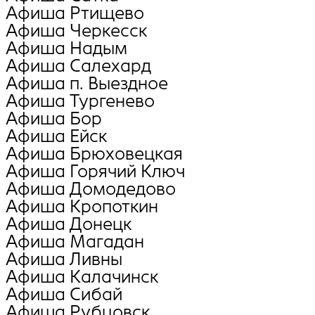
Афиша Ртищево
Афиша Черкесск
Афиша Надым
Афиша Салехард
Афиша п. Выездное
Афиша Тургенево
Афиша Бор
Афиша Ейск
Афиша Брюховецкая
Афиша Горячий Ключ
Афиша Домодедово
Афиша Кропоткин
Афиша Донецк
Афиша Магадан
Афиша Ливны
Афиша Калачинск
Афиша Сибай
Афиша Рубцовск