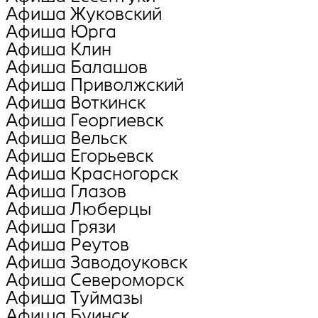
Афиша Жуковский
Афиша Юрга
Афиша Клин
Афиша Балашов
Афиша Приволжский
Афиша Воткинск
Афиша Георгиевск
Афиша Вельск
Афиша Егорьевск
Афиша Красногорск
Афиша Глазов
Афиша Люберцы
Афиша Грязи
Афиша Реутов
Афиша Заводоуковск
Афиша Североморск
Афиша Туймазы
Афиша Буинск