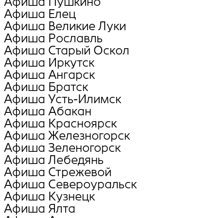
Афиша Пушкино
Афиша Елец
Афиша Великие Луки
Афиша Рославль
Афиша Старый Оскол
Афиша Иркутск
Афиша Ангарск
Афиша Братск
Афиша Усть-Илимск
Афиша Абакан
Афиша Красноярск
Афиша Железногорск
Афиша Зеленогорск
Афиша Лебедянь
Афиша Стрежевой
Афиша Североуральск
Афиша Кузнецк
Афиша Ялта