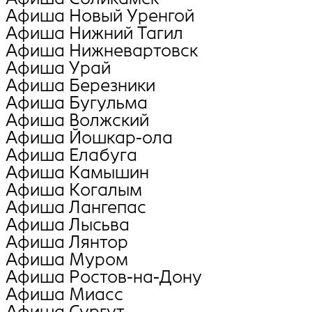
Афиша Новый Уренгой
Афиша Нижний Тагил
Афиша Нижневартовск
Афиша Урай
Афиша Березники
Афиша Бугульма
Афиша Волжский
Афиша Йошкар-ола
Афиша Елабуга
Афиша Камышин
Афиша Когалым
Афиша Лангепас
Афиша Лысьва
Афиша Лянтор
Афиша Муром
Афиша Ростов-на-Дону
Афиша Миасс
Афиша Сургут