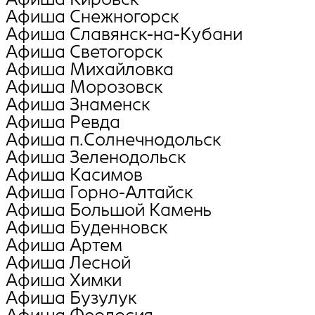
Афиша Снежногорск
Афиша Славянск-на-Кубани
Афиша Светогорск
Афиша Михайловка
Афиша Морозовск
Афиша Знаменск
Афиша Ревда
Афиша п.Солнечнодольск
Афиша Зеленодольск
Афиша Касимов
Афиша Горно-Алтайск
Афиша Большой Камень
Афиша Буденновск
Афиша Артем
Афиша Лесной
Афиша Химки
Афиша Бузулук