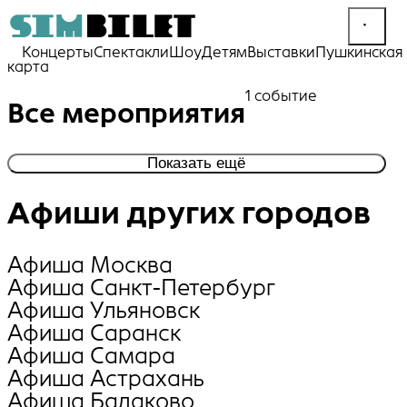
Концерты
Спектакли
Шоу
Детям
Выставки
Пушкинская
карта
1 событие
Все мероприятия
Показать ещё
Афиши других городов
Афиша Москва
Афиша Санкт-Петербург
Афиша Ульяновск
Афиша Саранск
Афиша Самара
Афиша Астрахань
Афиша Балаково