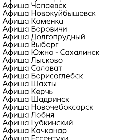
Афиша Чапаевск
Афиша Новокуйбышевск
Афиша Каменка
Афиша Боровичи
Афиша Долгопрудный
Афиша Выборг
Афиша Южно - Сахалинск
Афиша Лысково
Афиша Салават
Афиша Борисоглебск
Афиша Шахты
Афиша Керчь
Афиша Шадринск
Афиша Новочебоксарск
Афиша Лобня
Афиша Губкинский
Афиша Качканар
Афиша Ессентуки