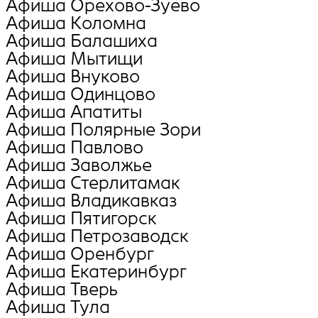
Афиша Орехово-Зуево
Афиша Коломна
Афиша Балашиха
Афиша Мытищи
Афиша Внуково
Афиша Oдинцово
Афиша Апатиты
Афиша Полярные Зори
Афиша Павлово
Афиша Заволжье
Афиша Стерлитамак
Афиша Владикавказ
Афиша Пятигорск
Афиша Петрозаводск
Афиша Оренбург
Афиша Екатеринбург
Афиша Тверь
Афиша Тула