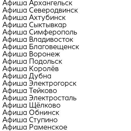
Афиша Архангельск
Афиша Северодвинск
Афиша Ахтубинск
Афиша Сыктывкар
Афиша Симферополь
Афиша Владивосток
Афиша Благовещенск
Афиша Воронеж
Афиша Подольск
Афиша Королёв
Афиша Дубна
Афиша Электрогорск
Афиша Тейково
Афиша Электросталь
Афиша Щёлково
Афиша Обнинск
Афиша Ступино
Афиша Раменское