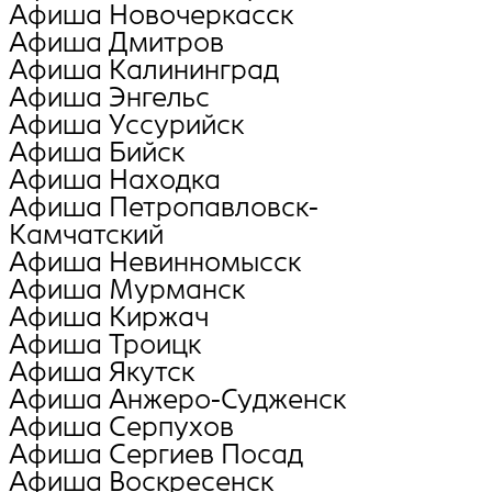
Афиша Новочеркасск
Афиша Дмитров
Афиша Калининград
Афиша Энгельс
Афиша Уссурийск
Афиша Бийск
Афиша Находка
Афиша Петропавловск-
Камчатский
Афиша Невинномысск
Афиша Мурманск
Афиша Киржач
Афиша Троицк
Афиша Якутск
Афиша Анжеро-Судженск
Афиша Серпухов
Афиша Сергиев Посад
Афиша Воскресенск