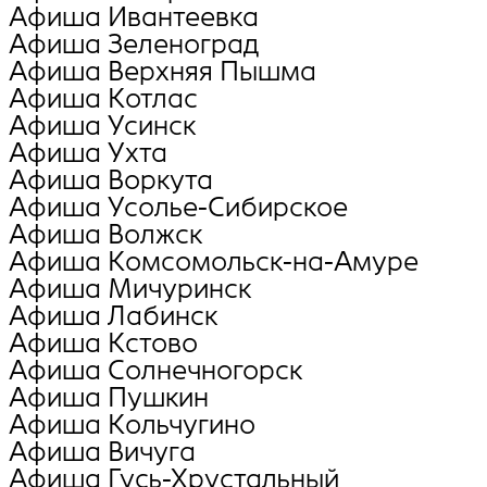
Афиша Ивантеевка
Афиша Зеленоград
Афиша Верхняя Пышма
Афиша Котлас
Афиша Усинск
Афиша Ухта
Афиша Воркута
Афиша Усолье-Сибирское
Афиша Волжск
Афиша Комсомольск-на-Амуре
Афиша Мичуринск
Афиша Лабинск
Афиша Кстово
Афиша Солнечногорск
Афиша Пушкин
Афиша Кольчугино
Афиша Вичуга
Афиша Гусь-Хрустальный