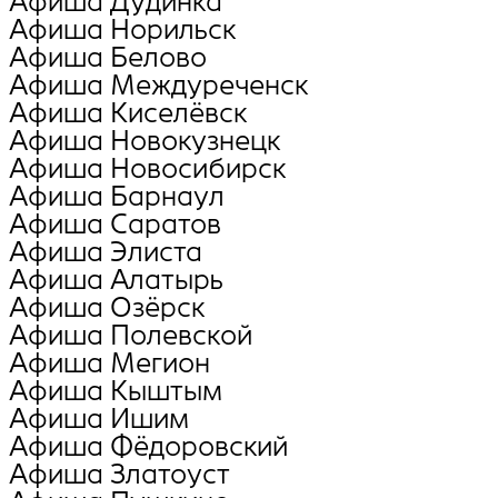
Афиша Дудинка
Афиша Норильск
Афиша Белово
Афиша Междуреченск
Афиша Киселёвск
Афиша Новокузнецк
Афиша Новосибирск
Афиша Барнаул
Афиша Саратов
Афиша Элиста
Афиша Алатырь
Афиша Озёрск
Афиша Полевской
Афиша Мегион
Афиша Кыштым
Афиша Ишим
Афиша Фёдоровский
Афиша Златоуст