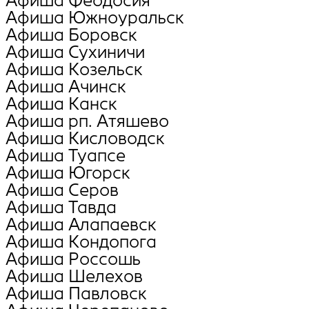
Афиша Феодосия
Афиша Южноуральск
Афиша Боровск
Афиша Сухиничи
Афиша Козельск
Афиша Ачинск
Афиша Канск
Афиша рп. Атяшево
Афиша Кисловодск
Афиша Туапсе
Афиша Югорск
Афиша Серов
Афиша Тавда
Афиша Алапаевск
Афиша Кондопога
Афиша Россошь
Афиша Шелехов
Афиша Павловск