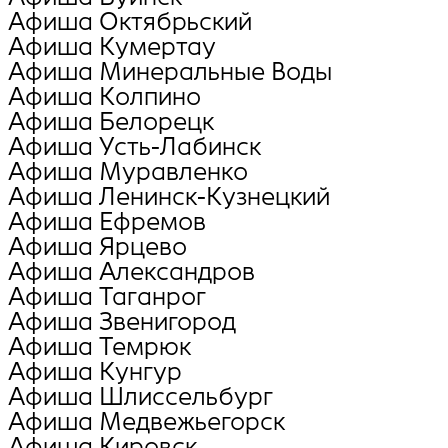
Афиша Октябрьский
Афиша Кумертау
Афиша Минеральные Воды
Афиша Колпино
Афиша Белорецк
Афиша Усть-Лабинск
Афиша Муравленко
Афиша Ленинск-Кузнецкий
Афиша Ефремов
Афиша Ярцево
Афиша Александров
Афиша Таганрог
Афиша Звенигород
Афиша Темрюк
Афиша Кунгур
Афиша Шлиссельбург
Афиша Медвежьегорск
Афиша Кировск