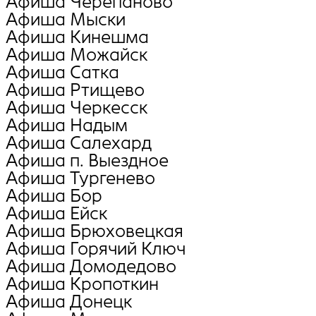
Афиша Черепаново
Афиша Мыски
Афиша Кинешма
Афиша Можайск
Афиша Сатка
Афиша Ртищево
Афиша Черкесск
Афиша Надым
Афиша Салехард
Афиша п. Выездное
Афиша Тургенево
Афиша Бор
Афиша Ейск
Афиша Брюховецкая
Афиша Горячий Ключ
Афиша Домодедово
Афиша Кропоткин
Афиша Донецк