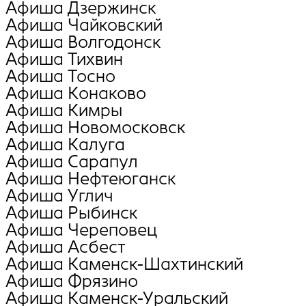
Афиша Дзержинск
Афиша Чайковский
Афиша Волгодонск
Афиша Тихвин
Афиша Тосно
Афиша Конаково
Афиша Кимры
Афиша Новомосковск
Афиша Калуга
Афиша Сарапул
Афиша Нефтеюганск
Афиша Углич
Афиша Рыбинск
Афиша Череповец
Афиша Асбест
Афиша Каменск-Шахтинский
Афиша Фрязино
Афиша Каменск-Уральский