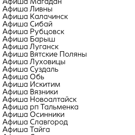
Афиша Магадан
Афиша Ливны
Афиша Калачинск
Афиша Сибай
Афиша Рубцовск
Афиша Барыш
Афиша Луганск
Афиша Вятские Поляны
Афиша Луховицы
Афиша Суздаль
Афиша Обь
Афиша Искитим
Афиша Вязники
Афиша Новоалтайск
Афиша рп Тальменка
Афиша Осинники
Афиша Славгород
Афиша Тайга