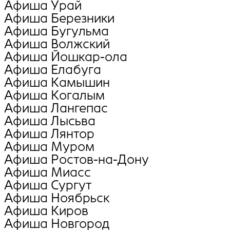
Афиша Урай
Афиша Березники
Афиша Бугульма
Афиша Волжский
Афиша Йошкар-ола
Афиша Елабуга
Афиша Камышин
Афиша Когалым
Афиша Лангепас
Афиша Лысьва
Афиша Лянтор
Афиша Муром
Афиша Ростов-на-Дону
Афиша Миасс
Афиша Сургут
Афиша Ноябрьск
Афиша Киров
Афиша Новгород