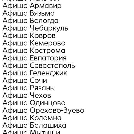
Афиша Армавир
Афиша Вязьма
Афиша Вологда
Афиша Чебаркуль
Афиша Ковров
Афиша Кемерово
Афиша Кострома
Афиша Евпатория
Афиша Севастополь
Афиша Геленджик
Афиша Сочи
Афиша Рязань
Афиша Чехов
Афиша Одинцово
Афиша Орехово-Зуево
Афиша Коломна
Афиша Балашиха
Афиша Мытищи