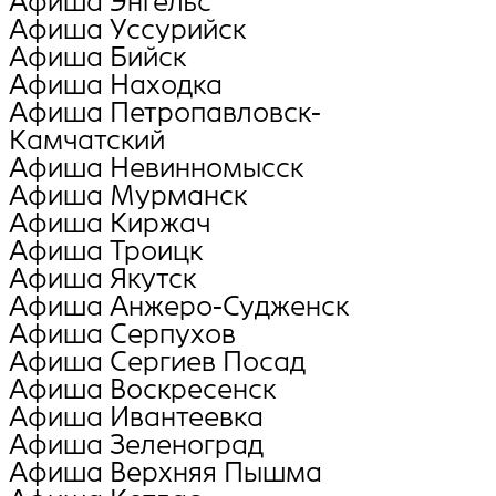
Афиша Энгельс
Афиша Уссурийск
Афиша Бийск
Афиша Находка
Афиша Петропавловск-
Камчатский
Афиша Невинномысск
Афиша Мурманск
Афиша Киржач
Афиша Троицк
Афиша Якутск
Афиша Анжеро-Судженск
Афиша Серпухов
Афиша Сергиев Посад
Афиша Воскресенск
Афиша Ивантеевка
Афиша Зеленоград
Афиша Верхняя Пышма