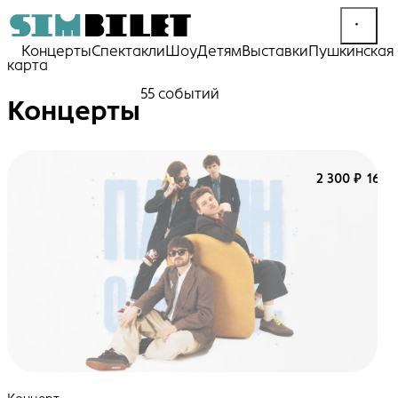
Концерты
Спектакли
Шоу
Детям
Выставки
Пушкинская
карта
55 событий
Концерты
2 300 ₽
16+