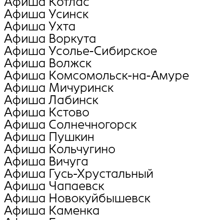
Афиша Котлас
Афиша Усинск
Афиша Ухта
Афиша Воркута
Афиша Усолье-Сибирское
Афиша Волжск
Афиша Комсомольск-на-Амуре
Афиша Мичуринск
Афиша Лабинск
Афиша Кстово
Афиша Солнечногорск
Афиша Пушкин
Афиша Кольчугино
Афиша Вичуга
Афиша Гусь-Хрустальный
Афиша Чапаевск
Афиша Новокуйбышевск
Афиша Каменка