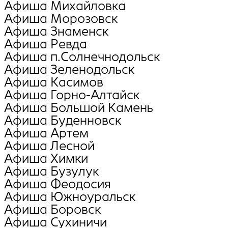
Афиша Михайловка
Афиша Морозовск
Афиша Знаменск
Афиша Ревда
Афиша п.Солнечнодольск
Афиша Зеленодольск
Афиша Касимов
Афиша Горно-Алтайск
Афиша Большой Камень
Афиша Буденновск
Афиша Артем
Афиша Лесной
Афиша Химки
Афиша Бузулук
Афиша Феодосия
Афиша Южноуральск
Афиша Боровск
Афиша Сухиничи