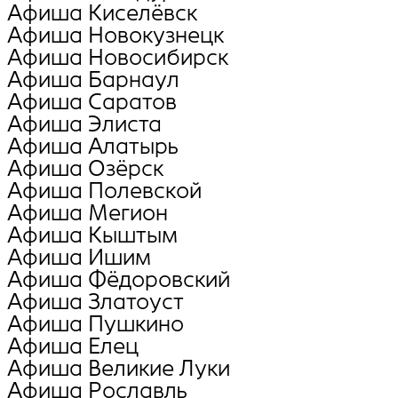
Афиша Киселёвск
Афиша Новокузнецк
Афиша Новосибирск
Афиша Барнаул
Афиша Саратов
Афиша Элиста
Афиша Алатырь
Афиша Озёрск
Афиша Полевской
Афиша Мегион
Афиша Кыштым
Афиша Ишим
Афиша Фёдоровский
Афиша Златоуст
Афиша Пушкино
Афиша Елец
Афиша Великие Луки
Афиша Рославль