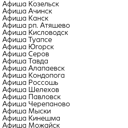
Афиша Козельск
Афиша Ачинск
Афиша Канск
Афиша рп. Атяшево
Афиша Кисловодск
Афиша Туапсе
Афиша Югорск
Афиша Серов
Афиша Тавда
Афиша Алапаевск
Афиша Кондопога
Афиша Россошь
Афиша Шелехов
Афиша Павловск
Афиша Черепаново
Афиша Мыски
Афиша Кинешма
Афиша Можайск