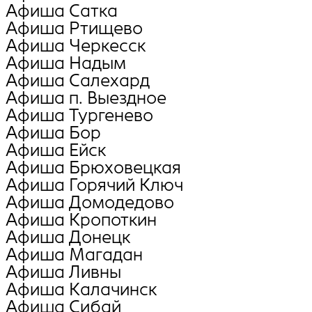
Афиша Сатка
Афиша Ртищево
Афиша Черкесск
Афиша Надым
Афиша Салехард
Афиша п. Выездное
Афиша Тургенево
Афиша Бор
Афиша Ейск
Афиша Брюховецкая
Афиша Горячий Ключ
Афиша Домодедово
Афиша Кропоткин
Афиша Донецк
Афиша Магадан
Афиша Ливны
Афиша Калачинск
Афиша Сибай