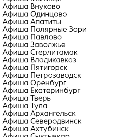
Афиша Внуково
Афиша Oдинцово
Афиша Апатиты
Афиша Полярные Зори
Афиша Павлово
Афиша Заволжье
Афиша Стерлитамак
Афиша Владикавказ
Афиша Пятигорск
Афиша Петрозаводск
Афиша Оренбург
Афиша Екатеринбург
Афиша Тверь
Афиша Тула
Афиша Архангельск
Афиша Северодвинск
Афиша Ахтубинск
Афиша Сыктывкар