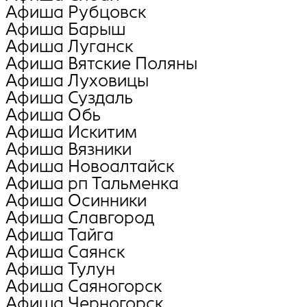
Афиша Рубцовск
Афиша Барыш
Афиша Луганск
Афиша Вятские Поляны
Афиша Луховицы
Афиша Суздаль
Афиша Обь
Афиша Искитим
Афиша Вязники
Афиша Новоалтайск
Афиша рп Тальменка
Афиша Осинники
Афиша Славгород
Афиша Тайга
Афиша Саянск
Афиша Тулун
Афиша Саяногорск
Афиша Черногорск