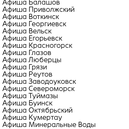
Афиша Балашов
Афиша Приволжский
Афиша Воткинск
Афиша Георгиевск
Афиша Вельск
Афиша Егорьевск
Афиша Красногорск
Афиша Глазов
Афиша Люберцы
Афиша Грязи
Афиша Реутов
Афиша Заводоуковск
Афиша Североморск
Афиша Туймазы
Афиша Буинск
Афиша Октябрьский
Афиша Кумертау
Афиша Минеральные Воды