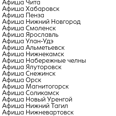
Афиша Чита
Афиша Хабаровск
Афиша Пенза
Афиша Нижний Новгород
Афиша Смоленск
Афиша Ярославль
Афиша Улан-Удэ
Афиша Альметьевск
Афиша Нижнекамск
Афиша Набережные челны
Афиша Ялуторовск
Афиша Снежинск
Афиша Орск
Афиша Магнитогорск
Афиша Соликамск
Афиша Новый Уренгой
Афиша Нижний Тагил
Афиша Нижневартовск