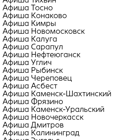
Афиша Тосно
Афиша Конаково
Афиша Кимры
Афиша Новомосковск
Афиша Калуга
Афиша Сарапул
Афиша Нефтеюганск
Афиша Углич
Афиша Рыбинск
Афиша Череповец
Афиша Асбест
Афиша Каменск-Шахтинский
Афиша Фрязино
Афиша Каменск-Уральский
Афиша Новочеркасск
Афиша Дмитров
Афиша Калининград