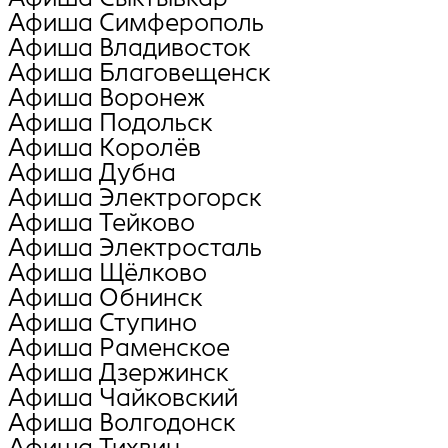
Афиша Симферополь
Афиша Владивосток
Афиша Благовещенск
Афиша Воронеж
Афиша Подольск
Афиша Королёв
Афиша Дубна
Афиша Электрогорск
Афиша Тейково
Афиша Электросталь
Афиша Щёлково
Афиша Обнинск
Афиша Ступино
Афиша Раменское
Афиша Дзержинск
Афиша Чайковский
Афиша Волгодонск
Афиша Тихвин