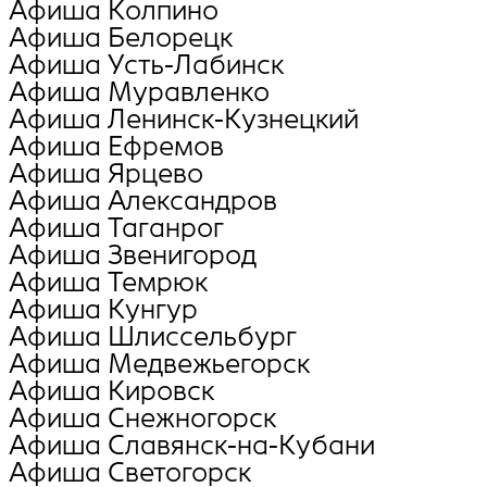
Афиша Колпино
Афиша Белорецк
Афиша Усть-Лабинск
Афиша Муравленко
Афиша Ленинск-Кузнецкий
Афиша Ефремов
Афиша Ярцево
Афиша Александров
Афиша Таганрог
Афиша Звенигород
Афиша Темрюк
Афиша Кунгур
Афиша Шлиссельбург
Афиша Медвежьегорск
Афиша Кировск
Афиша Снежногорск
Афиша Славянск-на-Кубани
Афиша Светогорск