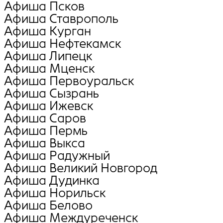
Афиша Псков
Афиша Ставрополь
Афиша Курган
Афиша Нефтекамск
Афиша Липецк
Афиша Мценск
Афиша Первоуральск
Афиша Сызрань
Афиша Ижевск
Афиша Саров
Афиша Пермь
Афиша Выкса
Афиша Радужный
Афиша Великий Новгород
Афиша Дудинка
Афиша Норильск
Афиша Белово
Афиша Междуреченск