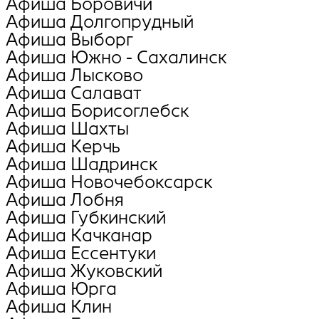
Афиша Боровичи
Афиша Долгопрудный
Афиша Выборг
Афиша Южно - Сахалинск
Афиша Лысково
Афиша Салават
Афиша Борисоглебск
Афиша Шахты
Афиша Керчь
Афиша Шадринск
Афиша Новочебоксарск
Афиша Лобня
Афиша Губкинский
Афиша Качканар
Афиша Ессентуки
Афиша Жуковский
Афиша Юрга
Афиша Клин