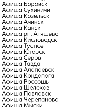
Афиша Боровск
Афиша Сухиничи
Афиша Козельск
Афиша Ачинск
Афиша Канск
Афиша рп. Атяшево
Афиша Кисловодск
Афиша Туапсе
Афиша Югорск
Афиша Серов
Афиша Тавда
Афиша Алапаевск
Афиша Кондопога
Афиша Россошь
Афиша Шелехов
Афиша Павловск
Афиша Черепаново
Афиша Мыски