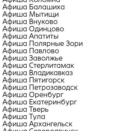
Афиша Балашиха
Афиша Мытищи
Афиша Внуково
Афиша Oдинцово
Афиша Апатиты
Афиша Полярные Зори
Афиша Павлово
Афиша Заволжье
Афиша Стерлитамак
Афиша Владикавказ
Афиша Пятигорск
Афиша Петрозаводск
Афиша Оренбург
Афиша Екатеринбург
Афиша Тверь
Афиша Тула
Афиша Архангельск