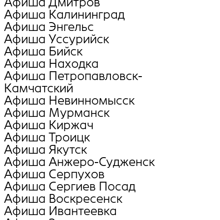
Афиша Дмитров
Афиша Калининград
Афиша Энгельс
Афиша Уссурийск
Афиша Бийск
Афиша Находка
Афиша Петропавловск-
Камчатский
Афиша Невинномысск
Афиша Мурманск
Афиша Киржач
Афиша Троицк
Афиша Якутск
Афиша Анжеро-Судженск
Афиша Серпухов
Афиша Сергиев Посад
Афиша Воскресенск
Афиша Ивантеевка