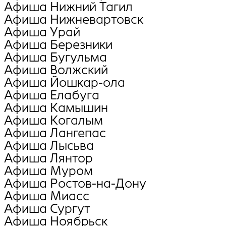
Афиша Нижний Тагил
Афиша Нижневартовск
Афиша Урай
Афиша Березники
Афиша Бугульма
Афиша Волжский
Афиша Йошкар-ола
Афиша Елабуга
Афиша Камышин
Афиша Когалым
Афиша Лангепас
Афиша Лысьва
Афиша Лянтор
Афиша Муром
Афиша Ростов-на-Дону
Афиша Миасс
Афиша Сургут
Афиша Ноябрьск