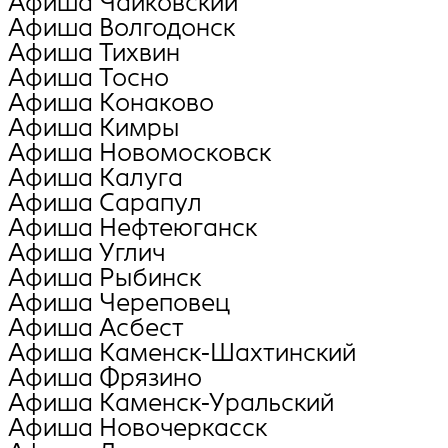
Афиша Чайковский
Афиша Волгодонск
Афиша Тихвин
Афиша Тосно
Афиша Конаково
Афиша Кимры
Афиша Новомосковск
Афиша Калуга
Афиша Сарапул
Афиша Нефтеюганск
Афиша Углич
Афиша Рыбинск
Афиша Череповец
Афиша Асбест
Афиша Каменск-Шахтинский
Афиша Фрязино
Афиша Каменск-Уральский
Афиша Новочеркасск