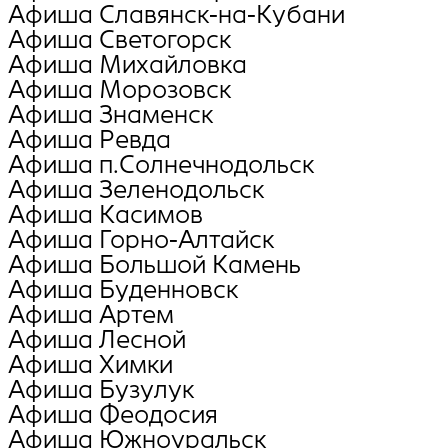
Афиша Славянск-на-Кубани
Афиша Светогорск
Афиша Михайловка
Афиша Морозовск
Афиша Знаменск
Афиша Ревда
Афиша п.Солнечнодольск
Афиша Зеленодольск
Афиша Касимов
Афиша Горно-Алтайск
Афиша Большой Камень
Афиша Буденновск
Афиша Артем
Афиша Лесной
Афиша Химки
Афиша Бузулук
Афиша Феодосия
Афиша Южноуральск