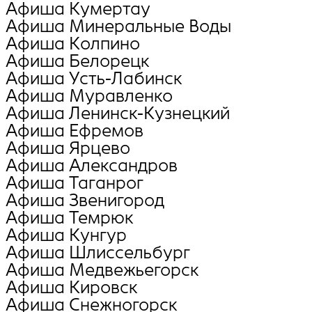
Афиша Кумертау
Афиша Минеральные Воды
Афиша Колпино
Афиша Белорецк
Афиша Усть-Лабинск
Афиша Муравленко
Афиша Ленинск-Кузнецкий
Афиша Ефремов
Афиша Ярцево
Афиша Александров
Афиша Таганрог
Афиша Звенигород
Афиша Темрюк
Афиша Кунгур
Афиша Шлиссельбург
Афиша Медвежьегорск
Афиша Кировск
Афиша Снежногорск