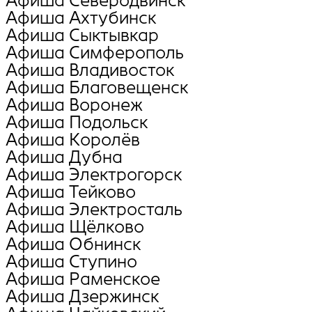
Афиша Северодвинск
Афиша Ахтубинск
Афиша Сыктывкар
Афиша Симферополь
Афиша Владивосток
Афиша Благовещенск
Афиша Воронеж
Афиша Подольск
Афиша Королёв
Афиша Дубна
Афиша Электрогорск
Афиша Тейково
Афиша Электросталь
Афиша Щёлково
Афиша Обнинск
Афиша Ступино
Афиша Раменское
Афиша Дзержинск