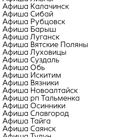
Афиша Калачинск
Афиша Сибай
Афиша Рубцовск
Афиша Барыш
Афиша Луганск
Афиша Вятские Поляны
Афиша Луховицы
Афиша Суздаль
Афиша Обь
Афиша Искитим
Афиша Вязники
Афиша Новоалтайск
Афиша рп Тальменка
Афиша Осинники
Афиша Славгород
Афиша Тайга
Афиша Саянск
Афиша Тулун