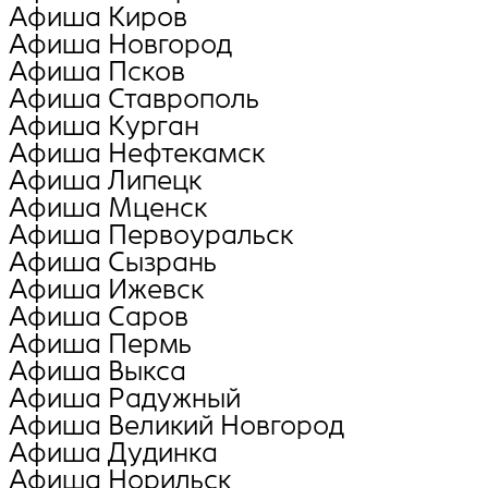
Афиша Киров
Афиша Новгород
Афиша Псков
Афиша Ставрополь
Афиша Курган
Афиша Нефтекамск
Афиша Липецк
Афиша Мценск
Афиша Первоуральск
Афиша Сызрань
Афиша Ижевск
Афиша Саров
Афиша Пермь
Афиша Выкса
Афиша Радужный
Афиша Великий Новгород
Афиша Дудинка
Афиша Норильск