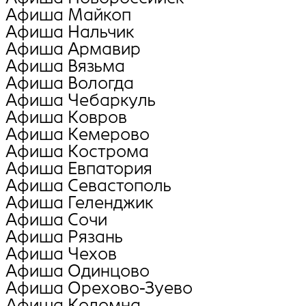
Афиша Майкоп
Афиша Нальчик
Афиша Армавир
Афиша Вязьма
Афиша Вологда
Афиша Чебаркуль
Афиша Ковров
Афиша Кемерово
Афиша Кострома
Афиша Евпатория
Афиша Севастополь
Афиша Геленджик
Афиша Сочи
Афиша Рязань
Афиша Чехов
Афиша Одинцово
Афиша Орехово-Зуево
Афиша Коломна