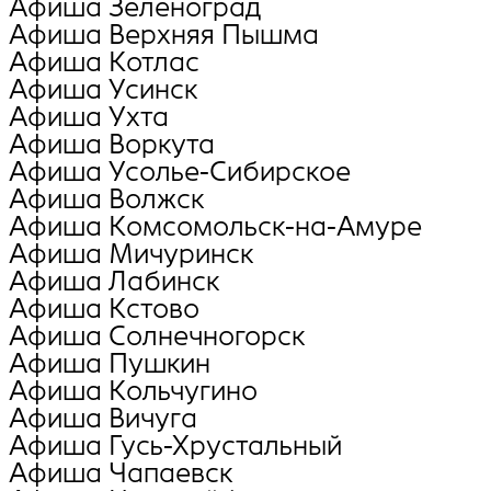
Афиша Зеленоград
Афиша Верхняя Пышма
Афиша Котлас
Афиша Усинск
Афиша Ухта
Афиша Воркута
Афиша Усолье-Сибирское
Афиша Волжск
Афиша Комсомольск-на-Амуре
Афиша Мичуринск
Афиша Лабинск
Афиша Кстово
Афиша Солнечногорск
Афиша Пушкин
Афиша Кольчугино
Афиша Вичуга
Афиша Гусь-Хрустальный
Афиша Чапаевск