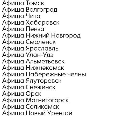
Афиша Томск
Афиша Волгоград
Афиша Чита
Афиша Хабаровск
Афиша Пенза
Афиша Нижний Новгород
Афиша Смоленск
Афиша Ярославль
Афиша Улан-Удэ
Афиша Альметьевск
Афиша Нижнекамск
Афиша Набережные челны
Афиша Ялуторовск
Афиша Снежинск
Афиша Орск
Афиша Магнитогорск
Афиша Соликамск
Афиша Новый Уренгой