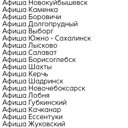
Афиша Новокуйбышевск
Афиша Каменка
Афиша Боровичи
Афиша Долгопрудный
Афиша Выборг
Афиша Южно - Сахалинск
Афиша Лысково
Афиша Салават
Афиша Борисоглебск
Афиша Шахты
Афиша Керчь
Афиша Шадринск
Афиша Новочебоксарск
Афиша Лобня
Афиша Губкинский
Афиша Качканар
Афиша Ессентуки
Афиша Жуковский