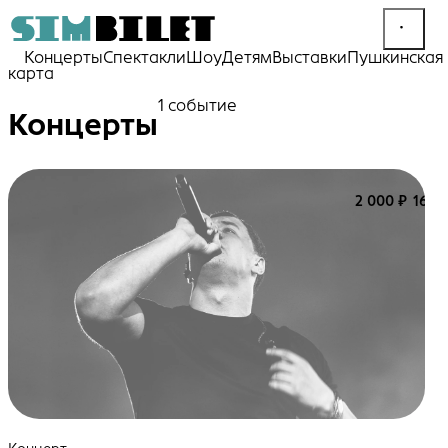
Концерты
Спектакли
Шоу
Детям
Выставки
Пушкинская
карта
1 событие
Концерты
2 000 ₽
16+