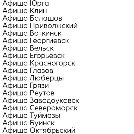
Афиша Юрга
Афиша Клин
Афиша Балашов
Афиша Приволжский
Афиша Воткинск
Афиша Георгиевск
Афиша Вельск
Афиша Егорьевск
Афиша Красногорск
Афиша Глазов
Афиша Люберцы
Афиша Грязи
Афиша Реутов
Афиша Заводоуковск
Афиша Североморск
Афиша Туймазы
Афиша Буинск
Афиша Октябрьский