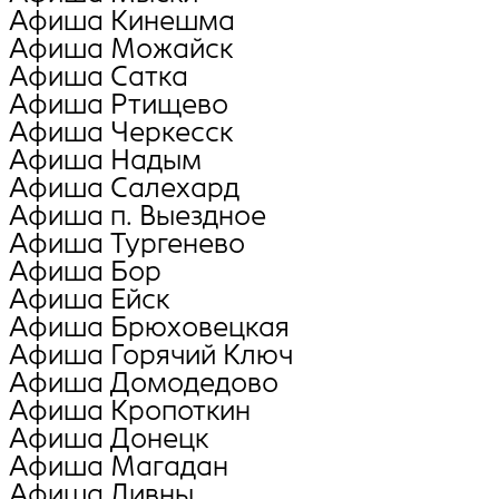
Афиша Кинешма
Афиша Можайск
Афиша Сатка
Афиша Ртищево
Афиша Черкесск
Афиша Надым
Афиша Салехард
Афиша п. Выездное
Афиша Тургенево
Афиша Бор
Афиша Ейск
Афиша Брюховецкая
Афиша Горячий Ключ
Афиша Домодедово
Афиша Кропоткин
Афиша Донецк
Афиша Магадан
Афиша Ливны