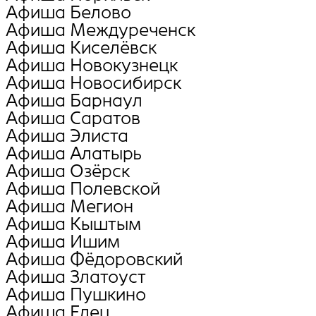
Афиша Белово
Афиша Междуреченск
Афиша Киселёвск
Афиша Новокузнецк
Афиша Новосибирск
Афиша Барнаул
Афиша Саратов
Афиша Элиста
Афиша Алатырь
Афиша Озёрск
Афиша Полевской
Афиша Мегион
Афиша Кыштым
Афиша Ишим
Афиша Фёдоровский
Афиша Златоуст
Афиша Пушкино
Афиша Елец