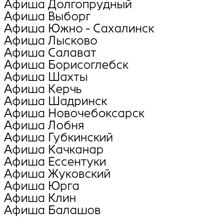
Афиша Долгопрудный
Афиша Выборг
Афиша Южно - Сахалинск
Афиша Лысково
Афиша Салават
Афиша Борисоглебск
Афиша Шахты
Афиша Керчь
Афиша Шадринск
Афиша Новочебоксарск
Афиша Лобня
Афиша Губкинский
Афиша Качканар
Афиша Ессентуки
Афиша Жуковский
Афиша Юрга
Афиша Клин
Афиша Балашов