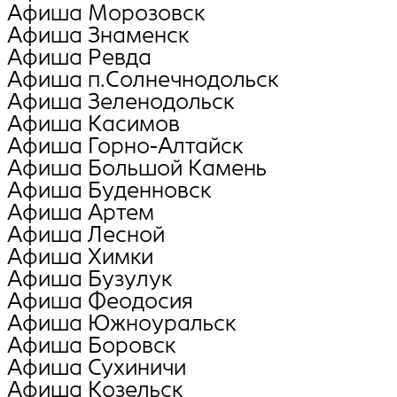
Афиша Морозовск
Афиша Знаменск
Афиша Ревда
Афиша п.Солнечнодольск
Афиша Зеленодольск
Афиша Касимов
Афиша Горно-Алтайск
Афиша Большой Камень
Афиша Буденновск
Афиша Артем
Афиша Лесной
Афиша Химки
Афиша Бузулук
Афиша Феодосия
Афиша Южноуральск
Афиша Боровск
Афиша Сухиничи
Афиша Козельск