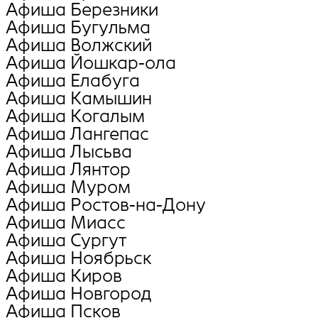
Афиша Березники
Афиша Бугульма
Афиша Волжский
Афиша Йошкар-ола
Афиша Елабуга
Афиша Камышин
Афиша Когалым
Афиша Лангепас
Афиша Лысьва
Афиша Лянтор
Афиша Муром
Афиша Ростов-на-Дону
Афиша Миасс
Афиша Сургут
Афиша Ноябрьск
Афиша Киров
Афиша Новгород
Афиша Псков