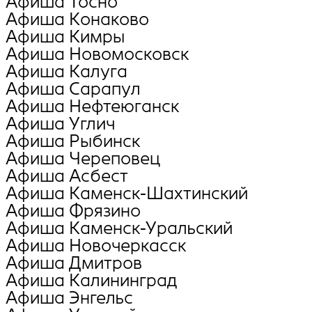
Афиша Тосно
Афиша Конаково
Афиша Кимры
Афиша Новомосковск
Афиша Калуга
Афиша Сарапул
Афиша Нефтеюганск
Афиша Углич
Афиша Рыбинск
Афиша Череповец
Афиша Асбест
Афиша Каменск-Шахтинский
Афиша Фрязино
Афиша Каменск-Уральский
Афиша Новочеркасск
Афиша Дмитров
Афиша Калининград
Афиша Энгельс