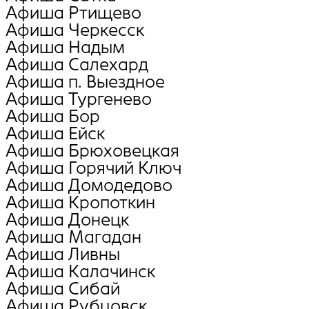
Афиша Ртищево
Афиша Черкесск
Афиша Надым
Афиша Салехард
Афиша п. Выездное
Афиша Тургенево
Афиша Бор
Афиша Ейск
Афиша Брюховецкая
Афиша Горячий Ключ
Афиша Домодедово
Афиша Кропоткин
Афиша Донецк
Афиша Магадан
Афиша Ливны
Афиша Калачинск
Афиша Сибай
Афиша Рубцовск