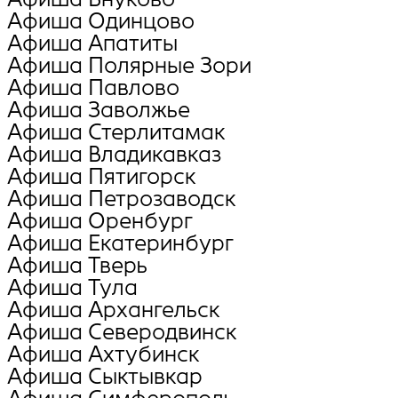
Афиша Oдинцово
Афиша Апатиты
Афиша Полярные Зори
Афиша Павлово
Афиша Заволжье
Афиша Стерлитамак
Афиша Владикавказ
Афиша Пятигорск
Афиша Петрозаводск
Афиша Оренбург
Афиша Екатеринбург
Афиша Тверь
Афиша Тула
Афиша Архангельск
Афиша Северодвинск
Афиша Ахтубинск
Афиша Сыктывкар