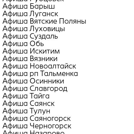
Афиша Барыш
Афиша Луганск
Афиша Вятские Поляны
Афиша Луховицы
Афиша Суздаль
Афиша Обь
Афиша Искитим
Афиша Вязники
Афиша Новоалтайск
Афиша рп Тальменка
Афиша Осинники
Афиша Славгород
Афиша Тайга
Афиша Саянск
Афиша Тулун
Афиша Саяногорск
Афиша Черногорск
Афиша Назарово