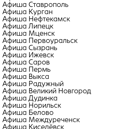
Афиша Ставрополь
Афиша Курган
Афиша Нефтекамск
Афиша Липецк
Афиша Мценск
Афиша Первоуральск
Афиша Сызрань
Афиша Ижевск
Афиша Саров
Афиша Пермь
Афиша Выкса
Афиша Радужный
Афиша Великий Новгород
Афиша Дудинка
Афиша Норильск
Афиша Белово
Афиша Междуреченск
Афиша Киселёвск