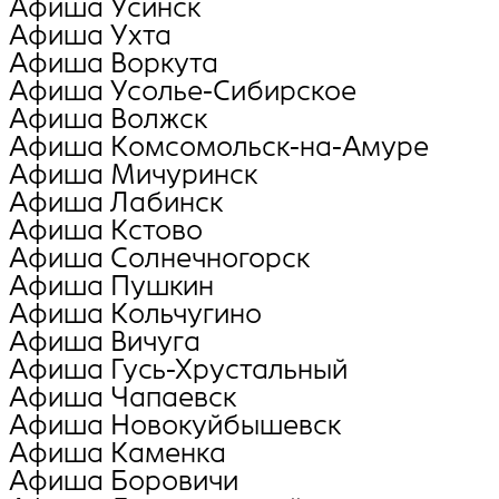
Афиша Усинск
Афиша Ухта
Афиша Воркута
Афиша Усолье-Сибирское
Афиша Волжск
Афиша Комсомольск-на-Амуре
Афиша Мичуринск
Афиша Лабинск
Афиша Кстово
Афиша Солнечногорск
Афиша Пушкин
Афиша Кольчугино
Афиша Вичуга
Афиша Гусь-Хрустальный
Афиша Чапаевск
Афиша Новокуйбышевск
Афиша Каменка
Афиша Боровичи