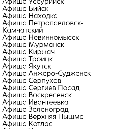
Афиша Уссурийск
Афиша Бийск
Афиша Находка
Афиша Петропавловск-
Камчатский
Афиша Невинномысск
Афиша Мурманск
Афиша Киржач
Афиша Троицк
Афиша Якутск
Афиша Анжеро-Судженск
Афиша Серпухов
Афиша Сергиев Посад
Афиша Воскресенск
Афиша Ивантеевка
Афиша Зеленоград
Афиша Верхняя Пышма
Афиша Котлас