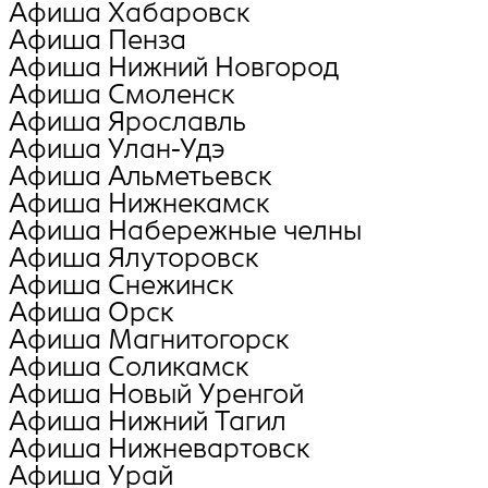
Афиша Хабаровск
Афиша Пенза
Афиша Нижний Новгород
Афиша Смоленск
Афиша Ярославль
Афиша Улан-Удэ
Афиша Альметьевск
Афиша Нижнекамск
Афиша Набережные челны
Афиша Ялуторовск
Афиша Снежинск
Афиша Орск
Афиша Магнитогорск
Афиша Соликамск
Афиша Новый Уренгой
Афиша Нижний Тагил
Афиша Нижневартовск
Афиша Урай