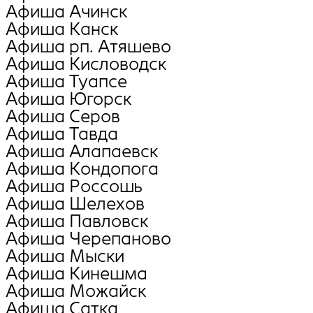
Афиша Ачинск
Афиша Канск
Афиша рп. Атяшево
Афиша Кисловодск
Афиша Туапсе
Афиша Югорск
Афиша Серов
Афиша Тавда
Афиша Алапаевск
Афиша Кондопога
Афиша Россошь
Афиша Шелехов
Афиша Павловск
Афиша Черепаново
Афиша Мыски
Афиша Кинешма
Афиша Можайск
Афиша Сатка