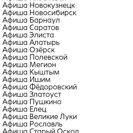
Афиша Новокузнецк
Афиша Новосибирск
Афиша Барнаул
Афиша Саратов
Афиша Элиста
Афиша Алатырь
Афиша Озёрск
Афиша Полевской
Афиша Мегион
Афиша Кыштым
Афиша Ишим
Афиша Фёдоровский
Афиша Златоуст
Афиша Пушкино
Афиша Елец
Афиша Великие Луки
Афиша Рославль
Афиша Старый Оскол