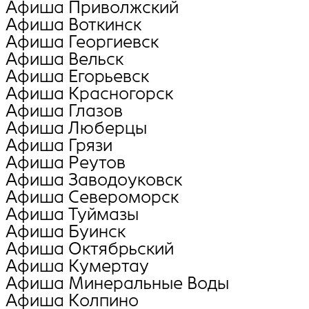
Афиша Приволжский
Афиша Воткинск
Афиша Георгиевск
Афиша Вельск
Афиша Егорьевск
Афиша Красногорск
Афиша Глазов
Афиша Люберцы
Афиша Грязи
Афиша Реутов
Афиша Заводоуковск
Афиша Североморск
Афиша Туймазы
Афиша Буинск
Афиша Октябрьский
Афиша Кумертау
Афиша Минеральные Воды
Афиша Колпино