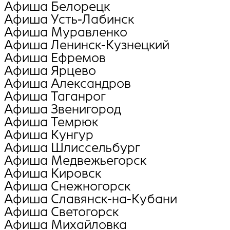
Афиша Белорецк
Афиша Усть-Лабинск
Афиша Муравленко
Афиша Ленинск-Кузнецкий
Афиша Ефремов
Афиша Ярцево
Афиша Александров
Афиша Таганрог
Афиша Звенигород
Афиша Темрюк
Афиша Кунгур
Афиша Шлиссельбург
Афиша Медвежьегорск
Афиша Кировск
Афиша Снежногорск
Афиша Славянск-на-Кубани
Афиша Светогорск
Афиша Михайловка