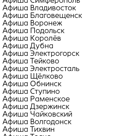
Афиша Симферополь
Афиша Владивосток
Афиша Благовещенск
Афиша Воронеж
Афиша Подольск
Афиша Королёв
Афиша Дубна
Афиша Электрогорск
Афиша Тейково
Афиша Электросталь
Афиша Щёлково
Афиша Обнинск
Афиша Ступино
Афиша Раменское
Афиша Дзержинск
Афиша Чайковский
Афиша Волгодонск
Афиша Тихвин