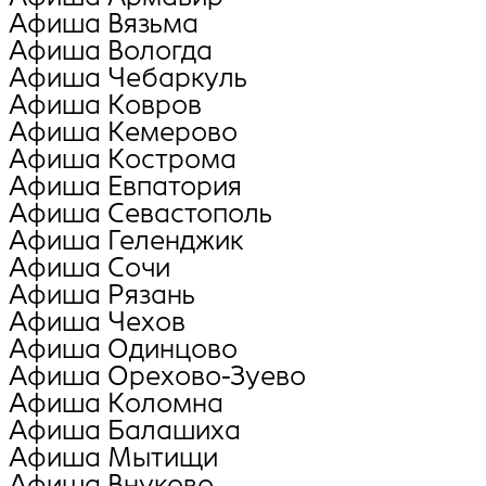
Афиша Вязьма
Афиша Вологда
Афиша Чебаркуль
Афиша Ковров
Афиша Кемерово
Афиша Кострома
Афиша Евпатория
Афиша Севастополь
Афиша Геленджик
Афиша Сочи
Афиша Рязань
Афиша Чехов
Афиша Одинцово
Афиша Орехово-Зуево
Афиша Коломна
Афиша Балашиха
Афиша Мытищи
Афиша Внуково