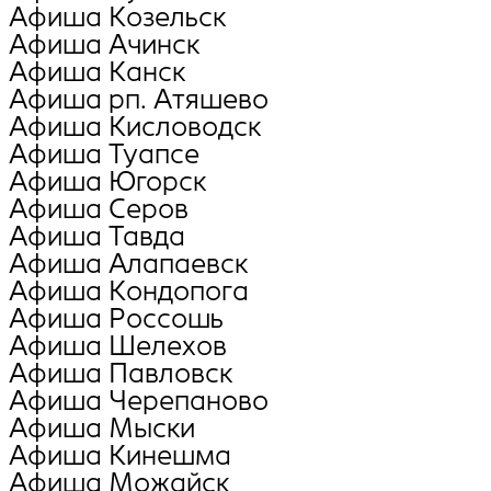
Афиша Козельск
Афиша Ачинск
Афиша Канск
Афиша рп. Атяшево
Афиша Кисловодск
Афиша Туапсе
Афиша Югорск
Афиша Серов
Афиша Тавда
Афиша Алапаевск
Афиша Кондопога
Афиша Россошь
Афиша Шелехов
Афиша Павловск
Афиша Черепаново
Афиша Мыски
Афиша Кинешма
Афиша Можайск