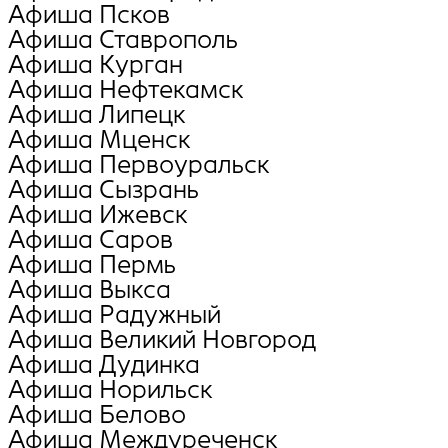
Афиша Псков
Афиша Ставрополь
Афиша Курган
Афиша Нефтекамск
Афиша Липецк
Афиша Мценск
Афиша Первоуральск
Афиша Сызрань
Афиша Ижевск
Афиша Саров
Афиша Пермь
Афиша Выкса
Афиша Радужный
Афиша Великий Новгород
Афиша Дудинка
Афиша Норильск
Афиша Белово
Афиша Междуреченск