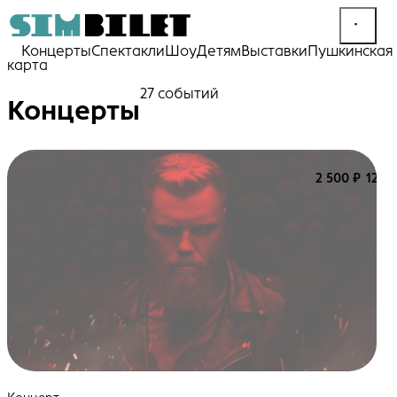
Концерты
Спектакли
Шоу
Детям
Выставки
Пушкинская
карта
27 событий
Концерты
2 500 ₽
12+