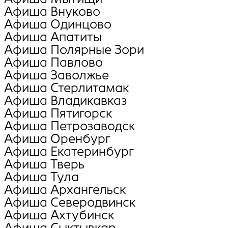
Афиша Внуково
Афиша Oдинцово
Афиша Апатиты
Афиша Полярные Зори
Афиша Павлово
Афиша Заволжье
Афиша Стерлитамак
Афиша Владикавказ
Афиша Пятигорск
Афиша Петрозаводск
Афиша Оренбург
Афиша Екатеринбург
Афиша Тверь
Афиша Тула
Афиша Архангельск
Афиша Северодвинск
Афиша Ахтубинск
Афиша Сыктывкар