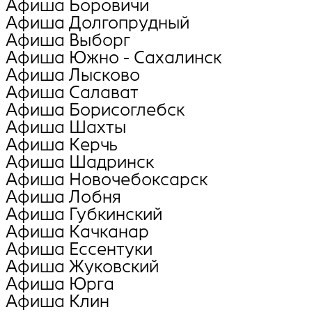
Афиша Боровичи
Афиша Долгопрудный
Афиша Выборг
Афиша Южно - Сахалинск
Афиша Лысково
Афиша Салават
Афиша Борисоглебск
Афиша Шахты
Афиша Керчь
Афиша Шадринск
Афиша Новочебоксарск
Афиша Лобня
Афиша Губкинский
Афиша Качканар
Афиша Ессентуки
Афиша Жуковский
Афиша Юрга
Афиша Клин