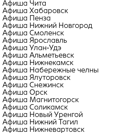
Афиша Чита
Афиша Хабаровск
Афиша Пенза
Афиша Нижний Новгород
Афиша Смоленск
Афиша Ярославль
Афиша Улан-Удэ
Афиша Альметьевск
Афиша Нижнекамск
Афиша Набережные челны
Афиша Ялуторовск
Афиша Снежинск
Афиша Орск
Афиша Магнитогорск
Афиша Соликамск
Афиша Новый Уренгой
Афиша Нижний Тагил
Афиша Нижневартовск