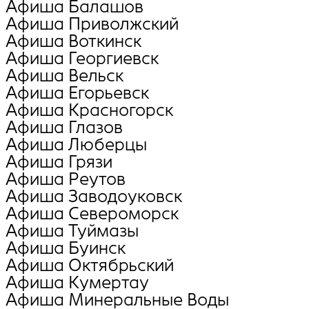
Афиша Балашов
Афиша Приволжский
Афиша Воткинск
Афиша Георгиевск
Афиша Вельск
Афиша Егорьевск
Афиша Красногорск
Афиша Глазов
Афиша Люберцы
Афиша Грязи
Афиша Реутов
Афиша Заводоуковск
Афиша Североморск
Афиша Туймазы
Афиша Буинск
Афиша Октябрьский
Афиша Кумертау
Афиша Минеральные Воды