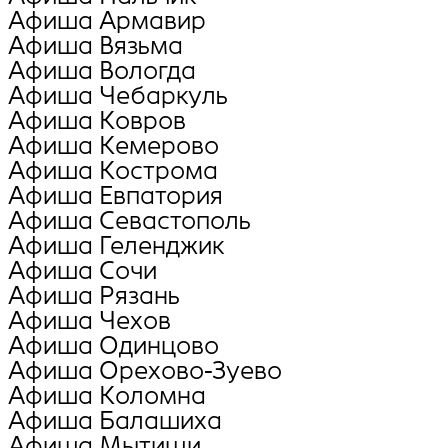
Афиша Армавир
Афиша Вязьма
Афиша Вологда
Афиша Чебаркуль
Афиша Ковров
Афиша Кемерово
Афиша Кострома
Афиша Евпатория
Афиша Севастополь
Афиша Геленджик
Афиша Сочи
Афиша Рязань
Афиша Чехов
Афиша Одинцово
Афиша Орехово-Зуево
Афиша Коломна
Афиша Балашиха
Афиша Мытищи