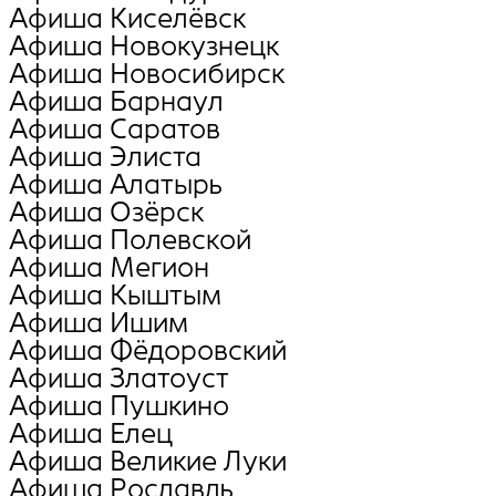
Афиша Киселёвск
Афиша Новокузнецк
Афиша Новосибирск
Афиша Барнаул
Афиша Саратов
Афиша Элиста
Афиша Алатырь
Афиша Озёрск
Афиша Полевской
Афиша Мегион
Афиша Кыштым
Афиша Ишим
Афиша Фёдоровский
Афиша Златоуст
Афиша Пушкино
Афиша Елец
Афиша Великие Луки
Афиша Рославль