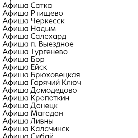
Афиша Сатка
Афиша Ртищево
Афиша Черкесск
Афиша Надым
Афиша Салехард
Афиша п. Выездное
Афиша Тургенево
Афиша Бор
Афиша Ейск
Афиша Брюховецкая
Афиша Горячий Ключ
Афиша Домодедово
Афиша Кропоткин
Афиша Донецк
Афиша Магадан
Афиша Ливны
Афиша Калачинск
Афиша Сибай