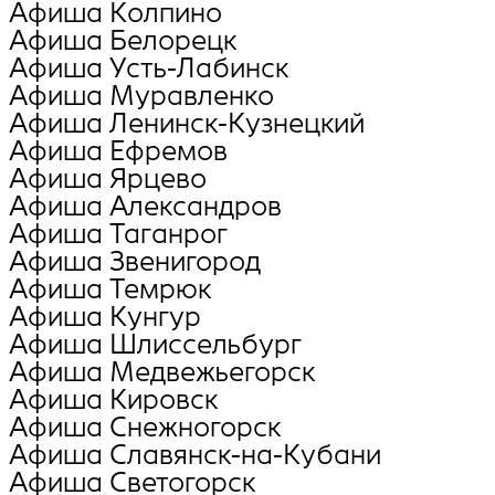
Афиша Колпино
Афиша Белорецк
Афиша Усть-Лабинск
Афиша Муравленко
Афиша Ленинск-Кузнецкий
Афиша Ефремов
Афиша Ярцево
Афиша Александров
Афиша Таганрог
Афиша Звенигород
Афиша Темрюк
Афиша Кунгур
Афиша Шлиссельбург
Афиша Медвежьегорск
Афиша Кировск
Афиша Снежногорск
Афиша Славянск-на-Кубани
Афиша Светогорск