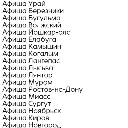
Афиша Урай
Афиша Березники
Афиша Бугульма
Афиша Волжский
Афиша Йошкар-ола
Афиша Елабуга
Афиша Камышин
Афиша Когалым
Афиша Лангепас
Афиша Лысьва
Афиша Лянтор
Афиша Муром
Афиша Ростов-на-Дону
Афиша Миасс
Афиша Сургут
Афиша Ноябрьск
Афиша Киров
Афиша Новгород