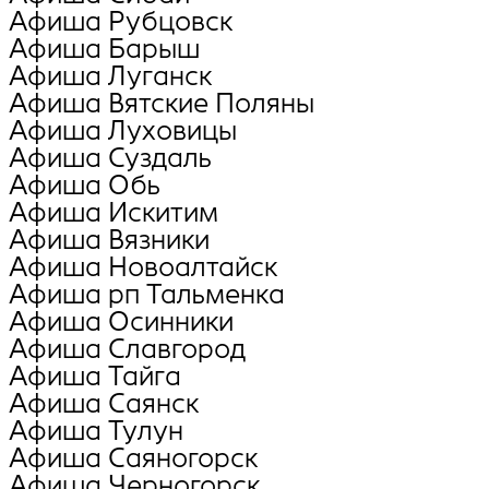
Афиша Рубцовск
Афиша Барыш
Афиша Луганск
Афиша Вятские Поляны
Афиша Луховицы
Афиша Суздаль
Афиша Обь
Афиша Искитим
Афиша Вязники
Афиша Новоалтайск
Афиша рп Тальменка
Афиша Осинники
Афиша Славгород
Афиша Тайга
Афиша Саянск
Афиша Тулун
Афиша Саяногорск
Афиша Черногорск