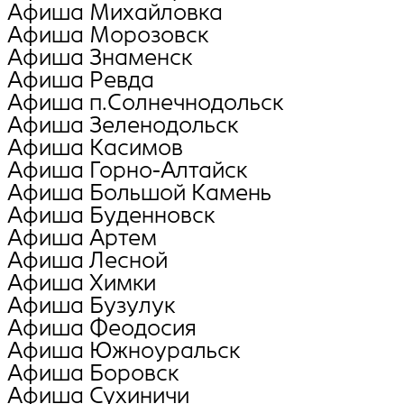
Афиша Михайловка
Афиша Морозовск
Афиша Знаменск
Афиша Ревда
Афиша п.Солнечнодольск
Афиша Зеленодольск
Афиша Касимов
Афиша Горно-Алтайск
Афиша Большой Камень
Афиша Буденновск
Афиша Артем
Афиша Лесной
Афиша Химки
Афиша Бузулук
Афиша Феодосия
Афиша Южноуральск
Афиша Боровск
Афиша Сухиничи