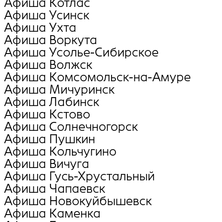
Афиша Котлас
Афиша Усинск
Афиша Ухта
Афиша Воркута
Афиша Усолье-Сибирское
Афиша Волжск
Афиша Комсомольск-на-Амуре
Афиша Мичуринск
Афиша Лабинск
Афиша Кстово
Афиша Солнечногорск
Афиша Пушкин
Афиша Кольчугино
Афиша Вичуга
Афиша Гусь-Хрустальный
Афиша Чапаевск
Афиша Новокуйбышевск
Афиша Каменка