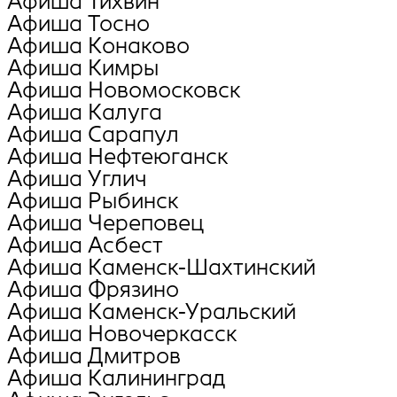
Афиша Тихвин
Афиша Тосно
Афиша Конаково
Афиша Кимры
Афиша Новомосковск
Афиша Калуга
Афиша Сарапул
Афиша Нефтеюганск
Афиша Углич
Афиша Рыбинск
Афиша Череповец
Афиша Асбест
Афиша Каменск-Шахтинский
Афиша Фрязино
Афиша Каменск-Уральский
Афиша Новочеркасск
Афиша Дмитров
Афиша Калининград