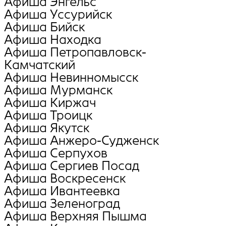
Афиша Энгельс
Афиша Уссурийск
Афиша Бийск
Афиша Находка
Афиша Петропавловск-
Камчатский
Афиша Невинномысск
Афиша Мурманск
Афиша Киржач
Афиша Троицк
Афиша Якутск
Афиша Анжеро-Судженск
Афиша Серпухов
Афиша Сергиев Посад
Афиша Воскресенск
Афиша Ивантеевка
Афиша Зеленоград
Афиша Верхняя Пышма